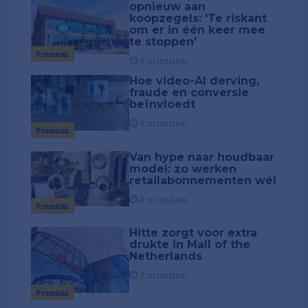
opnieuw aan
koopzegels: 'Te riskant
om er in één keer mee
te stoppen'
Premium
5 minuten
Hoe video-AI derving,
fraude en conversie
beïnvloedt
5 minuten
Premium
Van hype naar houdbaar
model: zo werken
retailabonnementen wél
8 minuten
Premium
Hitte zorgt voor extra
drukte in Mall of the
Netherlands
2 minuten
Premium