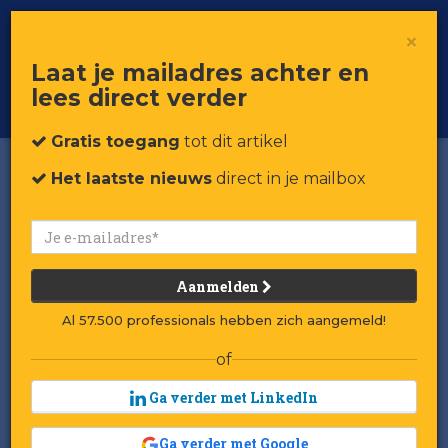
×
Toggle
Voor professionals in retail & brands
Laat je mailadres achter en
navigat
lees direct verder
Word member
Gratis toegang
tot dit artikel
Het laatste nieuws
direct in je mailbox
Aanmelden
Al 57.500 professionals hebben zich aangemeld!
of
Ga verder met LinkedIn
Ga verder met Google