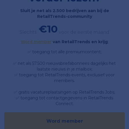
Sluit je net als 2.500 bedrijven aan bij de
RetailTrends-community
€10
Slechts
voor de eerste maand
Word member
van RetailTrends en krijg
;
✅ toegang tot alle premiumcontent;
✅ net als 57.500 nieuwsbriefabonnees dagelijks het
laatste nieuws in je mailbox;
✅ toegang tot RetailTrends-events, exclusief voor
members.
✅ gratis vacatureplaatsingen op RetailTrends Jobs;
✅ toegang tot contactgegevens in RetailTrends
Connect.
Word member