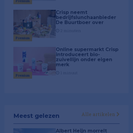
Premium
Crisp neemt
bedrijfslunchaanbieder
De Buurtboer over
2 minuten
Premium
Online supermarkt Crisp
introduceert bio-
zuivellijn onder eigen
merk
1 minuut
Premium
Alle artikelen
Meest gelezen
Albert Heijn morrelt