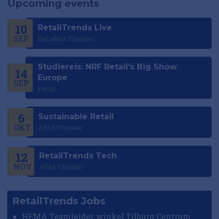
Upcoming events
10
RetailTrends Live
SEP
DeLaMar Theater
Studiereis: NRF Retail's Big Show
14
Europe
SEP
Parijs
6
Sustainable Retail
OKT
AFAS Theater
12
RetailTrends Tech
NOV
AFAS Theater
RetailTrends Jobs
HEMA Teamleider winkel Tilburg Centrum