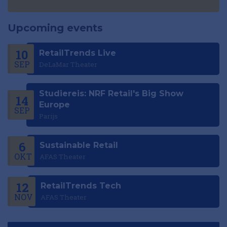
Upcoming events
10
RetailTrends Live
SEP
DeLaMar Theater
Studiereis: NRF Retail's Big Show
14
Europe
SEP
Parijs
6
Sustainable Retail
OKT
AFAS Theater
12
RetailTrends Tech
NOV
AFAS Theater