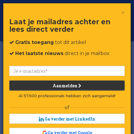
×
Toggle
Voor professionals in retail & brands
Laat je mailadres achter en
navigat
lees direct verder
Word member
Gratis toegang
tot dit artikel
Het laatste nieuws
direct in je mailbox
Aanmelden
Al 57.500 professionals hebben zich aangemeld!
of
Ga verder met LinkedIn
Ga verder met Google