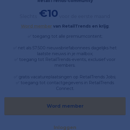
RetailTrends-community
€10
Slechts
voor de eerste maand
Word member
van RetailTrends en krijg
;
✅ toegang tot alle premiumcontent;
✅ net als 57.500 nieuwsbriefabonnees dagelijks het
laatste nieuws in je mailbox;
✅ toegang tot RetailTrends-events, exclusief voor
members.
✅ gratis vacatureplaatsingen op RetailTrends Jobs;
✅ toegang tot contactgegevens in RetailTrends
Connect.
Word member
Inloggen