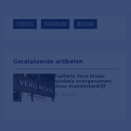
PIECES
FASHION
BELGIë
Gerelateerde artikelen
Failliete Vero Moda-
winkels overgenomen
door moederbedrijf
1 minuut