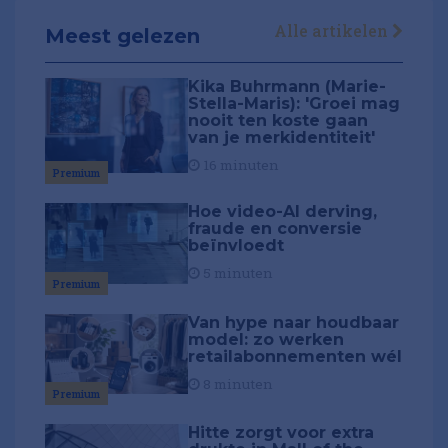
Alle artikelen
Meest gelezen
Kika Buhrmann (Marie-
Stella-Maris): 'Groei mag
nooit ten koste gaan
van je merkidentiteit'
16 minuten
Premium
Hoe video-AI derving,
fraude en conversie
beïnvloedt
5 minuten
Premium
Van hype naar houdbaar
model: zo werken
retailabonnementen wél
8 minuten
Premium
Hitte zorgt voor extra