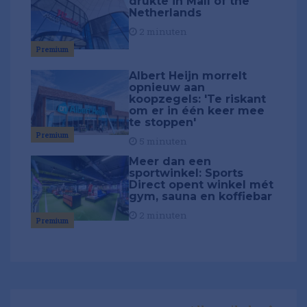
drukte in Mall of the
Netherlands
2 minuten
Premium
Albert Heijn morrelt
opnieuw aan
koopzegels: 'Te riskant
om er in één keer mee
te stoppen'
Premium
5 minuten
Meer dan een
sportwinkel: Sports
Direct opent winkel mét
gym, sauna en koffiebar
2 minuten
Premium