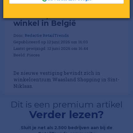
Pieces opent eerste
winkel in België
Door:
Redactie RetailTrends
Gepubliceerd op 12 juni 2026 om 16:03
Laatst gewijzigd: 12 juni 2026 om 16:44
Beeld: Pieces
De nieuwe vestiging bevindt zich in
winkelcentrum Waasland Shopping in Sint-
Niklaas.
Dit is een premium artikel
Verder lezen?
Sluit je net als 2.500 bedrijven aan bij de