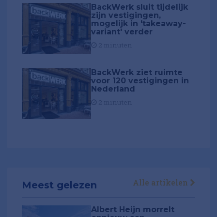
BackWerk sluit tijdelijk
zijn vestigingen,
mogelijk in 'takeaway-
variant' verder
2 minuten
BackWerk ziet ruimte
voor 120 vestigingen in
Nederland
2 minuten
Alle artikelen
Meest gelezen
Albert Heijn morrelt