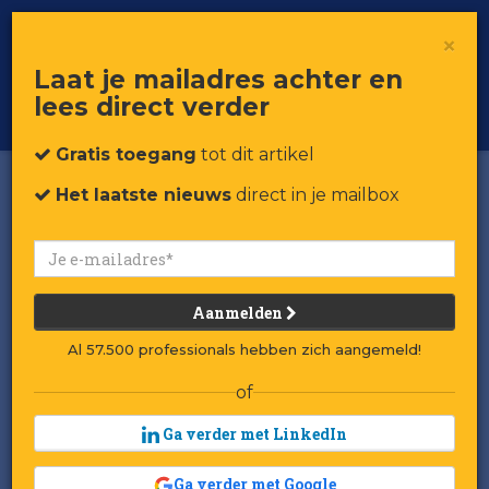
×
Toggle
Voor professionals in retail & brands
Laat je mailadres achter en
navigat
lees direct verder
Word member
Gratis toegang
tot dit artikel
Het laatste nieuws
direct in je mailbox
Aanmelden
Al 57.500 professionals hebben zich aangemeld!
of
Ga verder met LinkedIn
Ga verder met Google