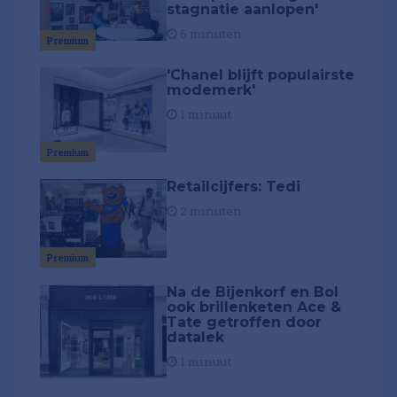
stagnatie aanlopen'
6 minuten
Premium
'Chanel blijft populairste
modemerk'
1 minuut
Premium
Retailcijfers: Tedi
2 minuten
Premium
Na de Bijenkorf en Bol
ook brillenketen Ace &
Tate getroffen door
datalek
1 minuut