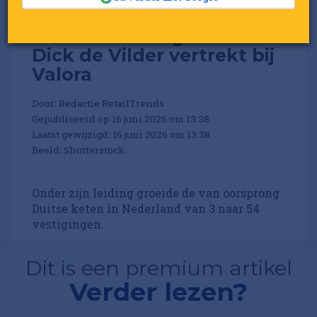
BackWerk-boegbeeld
Dick de Vilder vertrekt bij
Valora
Door:
Redactie RetailTrends
Gepubliceerd op 16 juni 2026 om 13:38
Laatst gewijzigd: 16 juni 2026 om 13:38
Beeld: Shutterstock
Onder zijn leiding groeide de van oorsprong
Duitse keten in Nederland van 3 naar 54
vestigingen.
Dit is een premium artikel
Verder lezen?