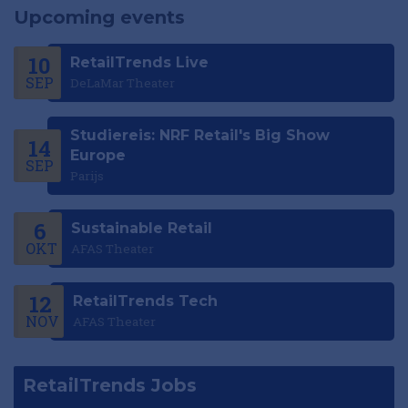
Upcoming events
10
RetailTrends Live
SEP
DeLaMar Theater
Studiereis: NRF Retail's Big Show
14
Europe
SEP
Parijs
6
Sustainable Retail
OKT
AFAS Theater
12
RetailTrends Tech
NOV
AFAS Theater
RetailTrends Jobs