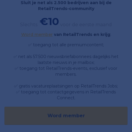
Sluit je net als 2.500 bedrijven aan bij de
RetailTrends-community
€10
Slechts
voor de eerste maand
Word member
van RetailTrends en krijg
;
✅ toegang tot alle premiumcontent;
✅ net als 57.500 nieuwsbriefabonnees dagelijks het
laatste nieuws in je mailbox;
✅ toegang tot RetailTrends-events, exclusief voor
members.
✅ gratis vacatureplaatsingen op RetailTrends Jobs;
✅ toegang tot contactgegevens in RetailTrends
Connect.
Word member