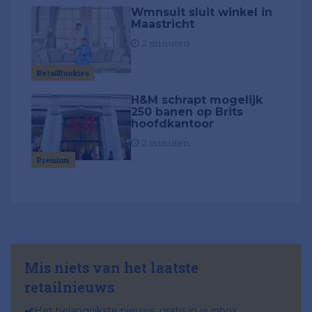
Wmnsuit sluit winkel in
Maastricht
2 minuten
RetailRookies
H&M schrapt mogelijk
250 banen op Brits
hoofdkantoor
2 minuten
Premium
Mis niets van het laatste
retailnieuws
Het belangrijkste nieuws, gratis in je inbox