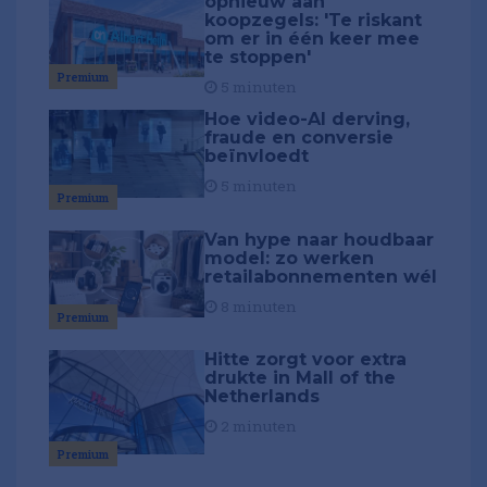
opnieuw aan
koopzegels: 'Te riskant
om er in één keer mee
te stoppen'
Premium
5 minuten
Hoe video-AI derving,
fraude en conversie
beïnvloedt
5 minuten
Premium
Van hype naar houdbaar
model: zo werken
retailabonnementen wél
8 minuten
Premium
Hitte zorgt voor extra
drukte in Mall of the
Netherlands
2 minuten
Premium