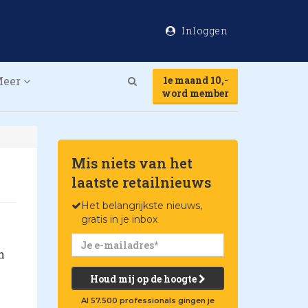
Inloggen
Meer
1e maand 10,-
Search
word member
Mis niets van het
laatste retailnieuws
Het belangrijkste nieuws,
gratis in je inbox
n
Houd mij op de hoogte
Al 57.500 professionals gingen je