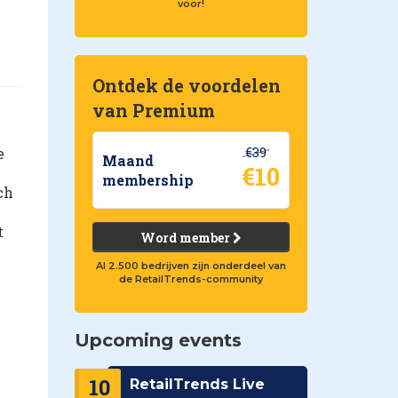
voor!
Ontdek de voordelen
van Premium
€39
e
Maand
€10
membership
ch
t
Word member
Al 2.500 bedrijven zijn onderdeel van
de RetailTrends-community
Upcoming events
10
RetailTrends Live