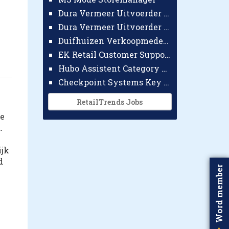
Dura Vermeer Uitvoerder GWW Amsterdam
Dura Vermeer Uitvoerder Civiel Nijmegen
Duifhuizen Verkoopmedewerker Ridderkerk
EK Retail Customer Support Omnichannel
Hubo Assistent Category Manager
Checkpoint Systems Key Accountmanager Benelux
RetailTrends Jobs
de
.
ijk
d
Word member