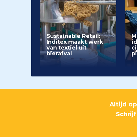
Sustainable Retail:
M
Inditex maakt werk
i
van textiel uit
ci
bierafval
p
Altijd o
Schrij