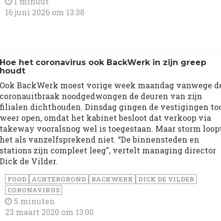
1 minuut
16 juni 2026 om 13:38
Hoe het coronavirus ook BackWerk in zijn greep
houdt
Ook BackWerk moest vorige week maandag vanwege d
coronauitbraak noodgedwongen de deuren van zijn
filialen dichthouden. Dinsdag gingen de vestigingen to
weer open, omdat het kabinet besloot dat verkoop via
takeway vooralsnog wel is toegestaan. Maar storm loop
het als vanzelfsprekend niet. “De binnensteden en
stations zijn compleet leeg", vertelt managing director
Dick de Vilder.
FOOD
ACHTERGROND
BACKWERK
DICK DE VILDER
CORONAVIRUS
5 minuten
23 maart 2020 om 13:00