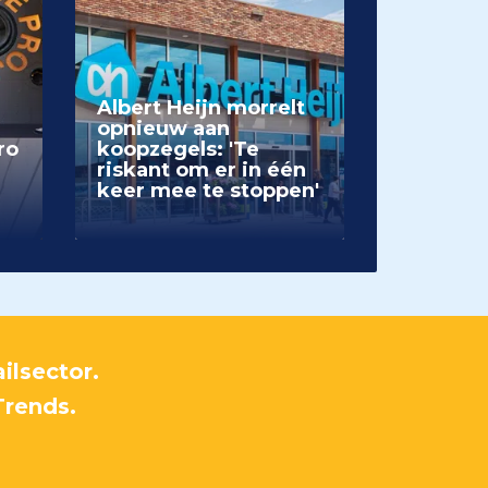
Albert Heijn morrelt
opnieuw aan
ro
koopzegels: 'Te
riskant om er in één
keer mee te stoppen'
ilsector.
Trends.