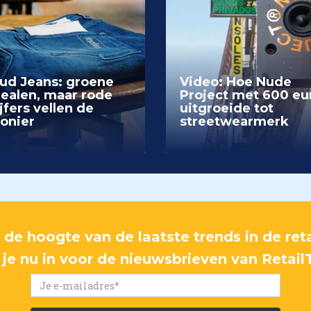
ud Jeans: groene
Video: Hoe Nude
dealen, maar rode
Project met 600 eu
jfers vellen de
uitgroeide tot
ionier
streetwearmerk
p de hoogte van de laatste trends in de reta
f je nu in voor de nieuwsbrieven van Retail