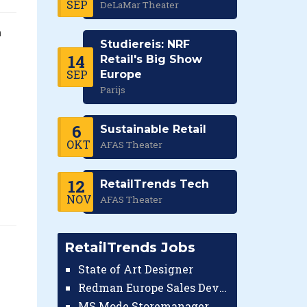
SEP
DeLaMar Theater
n
Studiereis: NRF
14
Retail's Big Show
SEP
Europe
Parijs
6
Sustainable Retail
OKT
AFAS Theater
12
RetailTrends Tech
NOV
AFAS Theater
RetailTrends Jobs
State of Art Designer
Redman Europe Sales Developer (Europe)
MS Mode Storemanager