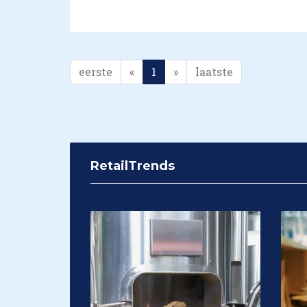
eerste
«
1
»
laatste
RetailTrends