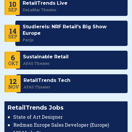
10
RetailTrends Live
SEP
DeLaMar Theater
Studiereis: NRF Retail's Big Show
14
Europe
SEP
Parijs
6
Sustainable Retail
OKT
AFAS Theater
12
RetailTrends Tech
NOV
AFAS Theater
RetailTrends Jobs
State of Art Designer
Redman Europe Sales Developer (Europe)