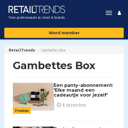
Toggle
Voor professionals in retail & brands
navigat
Word member
RetailTrends
Gambettes Box
Gambettes Box
Een panty-abonnement:
'Elke maand een
cadeautje voor jezelf'
4 minuten
Premium