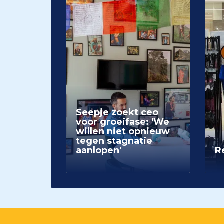
Seepje zoekt ceo
voor groeifase: 'We
willen niet opnieuw
tegen stagnatie
aanlopen'
Re