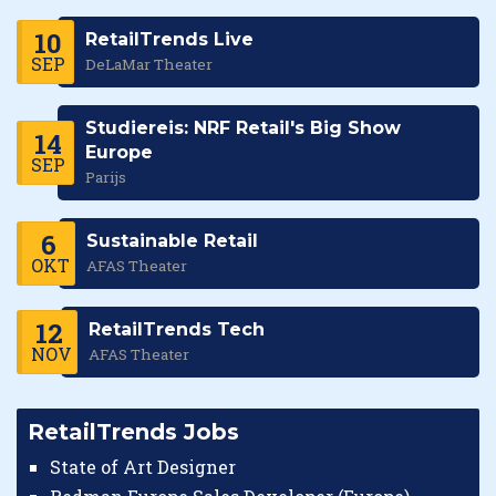
10
RetailTrends Live
SEP
DeLaMar Theater
Studiereis: NRF Retail's Big Show
14
Europe
SEP
Parijs
6
Sustainable Retail
OKT
AFAS Theater
12
RetailTrends Tech
NOV
AFAS Theater
RetailTrends Jobs
State of Art Designer