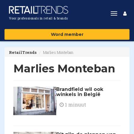
Toggle
Voor professionals in retail & brands
navigat
Word member
RetailTrends
Marlies Monteban
Marlies Monteban
Brandfield wil ook
winkels in België
1 minuut