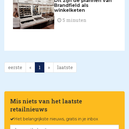
Dit zijn de plannen van
Brandfield als
winkelketen
5 minuten
eerste
«
1
»
laatste
Mis niets van het laatste
retailnieuws
Het belangrijkste nieuws, gratis in je inbox