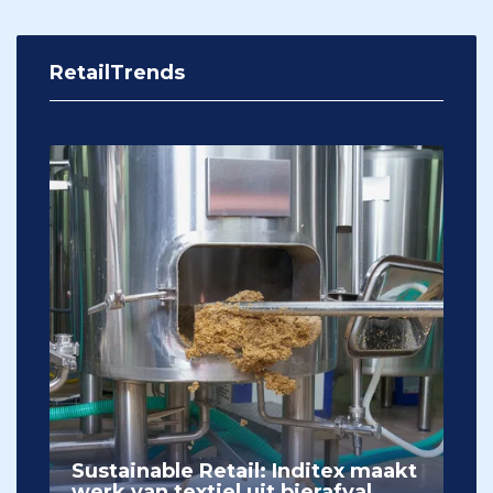
RetailTrends
Sustainable Retail: Inditex maakt
werk van textiel uit bierafval