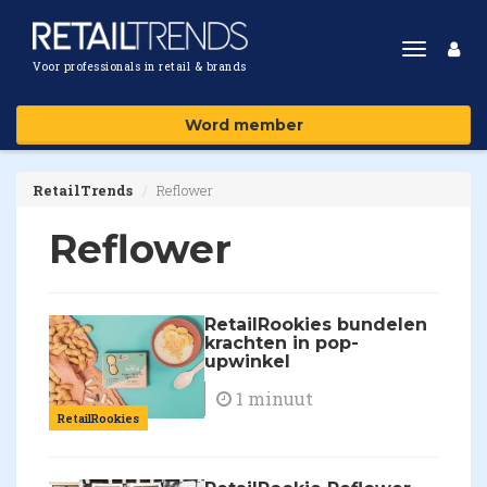
Toggle
Voor professionals in retail & brands
navigat
Word member
RetailTrends
Reflower
Reflower
RetailRookies bundelen
krachten in pop-
upwinkel
1 minuut
RetailRookies