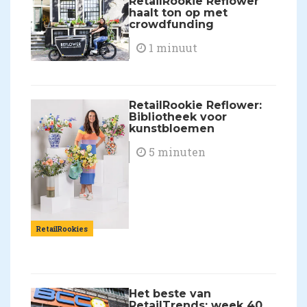
RetailRookie Reflower
haalt ton op met
crowdfunding
1 minuut
RetailRookie Reflower:
Bibliotheek voor
kunstbloemen
5 minuten
RetailRookies
Het beste van
RetailTrends: week 40