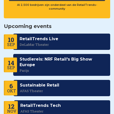
Al 2.500 bedrijven zijn onderdeel van de RetailTrends-
community
Upcoming events
10
RetailTrends Live
SEP
DeLaMar Theater
Studiereis: NRF Retail's Big Show
14
Europe
SEP
Parijs
6
Sustainable Retail
OKT
AFAS Theater
12
RetailTrends Tech
NOV
AFAS Theater