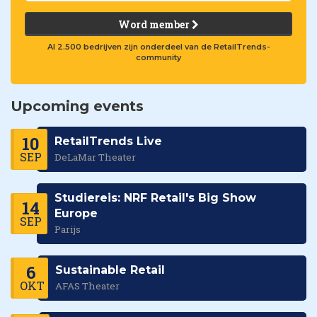
Word member
Al 2.500 bedrijven zijn onderdeel van de RetailTrends-
community
Upcoming events
10
RetailTrends Live
SEP
DeLaMar Theater
Studiereis: NRF Retail's Big Show
14
Europe
SEP
Parijs
6
Sustainable Retail
OKT
AFAS Theater