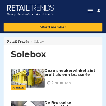
Toggle
Voor professionals in retail & brands
navigat
Word member
RetailTrends
Solebox
Solebox
Deze sneakerwinkel ziet
eruit als een brasserie
2 minuten
Premium
De Brusselse