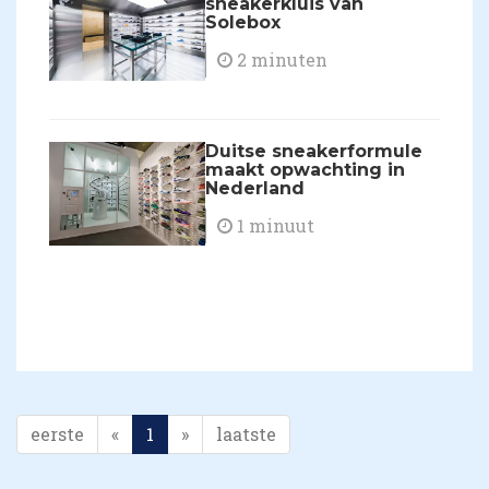
sneakerkluis van
Solebox
2 minuten
​Duitse sneakerformule
maakt opwachting in
Nederland
1 minuut
eerste
«
1
»
laatste