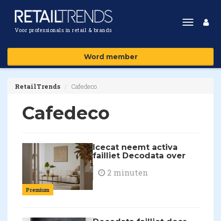
Toggle
Voor professionals in retail & brands
navigat
Word member
RetailTrends
Cafedeco
Cafedeco
Icecat neemt activa
failliet Decodata over
2 minuten
Premium