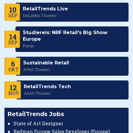
10
RetailTrends Live
SEP
DeLaMar Theater
Studiereis: NRF Retail's Big Show
14
Europe
SEP
Parijs
6
Sustainable Retail
OKT
AFAS Theater
12
RetailTrends Tech
NOV
AFAS Theater
RetailTrends Jobs
State of Art Designer
Redman Europe Sales Developer (Europe)