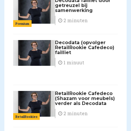
Decodata failliet door
getreuzel bij
samenwerking
2 minuten
Premium
Decodata (opvolger
RetailRookie Cafedeco)
failliet
1 minuut
RetailRookie Cafedeco
(Shazam voor meubels)
verder als Decodata
2 minuten
RetailRookies