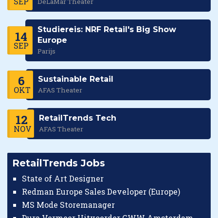
SEP
DeLaMar Theater
Studiereis: NRF Retail's Big Show
14
Europe
SEP
Parijs
6
Sustainable Retail
OKT
AFAS Theater
12
RetailTrends Tech
NOV
AFAS Theater
RetailTrends Jobs
State of Art Designer
Redman Europe Sales Developer (Europe)
MS Mode Storemanager
Dura Vermeer Uitvoerder GWW Amsterdam