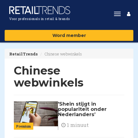
Toggle
Voor professionals in retail & brands
navigat
Word member
RetailTrends
Chinese webwinkels
Chinese
webwinkels
'Shein stijgt in
populariteit onder
Nederlanders’
1 minuut
Premium