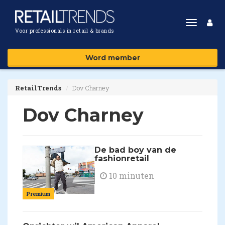
Toggle
Voor professionals in retail & brands
navigat
Word member
RetailTrends
Dov Charney
Dov Charney
De bad boy van de
fashionretail
10 minuten
Premium