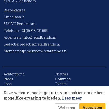
6720 AB Bennekom
Bezoekadres
Lindelaan 8
6721 VC Bennekom
Telefoon: +31 (0) 318 431 553
Algemeen:
info@retailtrends.nl
Redactie:
redactie@retailtrends.nl
Membership:
member@retailtrends.nl
Achtergrond
Nieuws
10 collega’s
Blogs
Columns
Jobs
Events
Contact
Word member
Deze website maakt gebruik van cookies om de best
Archief
Sitemap
Korting op events
mogelijke ervaring te bieden.
Lees meer
Accepteren
Weigeren