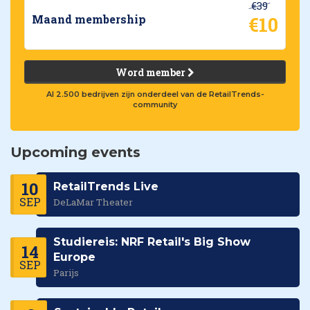
€39
€10
Maand membership
Word member
Al 2.500 bedrijven zijn onderdeel van de RetailTrends-
community
Upcoming events
10
RetailTrends Live
SEP
DeLaMar Theater
Studiereis: NRF Retail's Big Show
14
Europe
SEP
Parijs