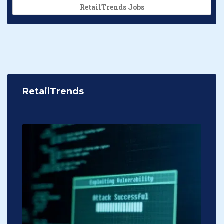
RetailTrends Jobs
RetailTrends