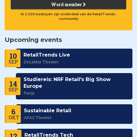
Word member
Al 2.500 bedrijven zijn onderdeel van de RetailTrends-
community
Upcoming events
10
RetailTrends Live
SEP
DeLaMar Theater
Studiereis: NRF Retail's Big Show
14
Europe
SEP
Parijs
6
Sustainable Retail
OKT
AFAS Theater
12
RetailTrends Tech