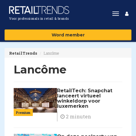
Toggle
Voor professionals in retail & brands
navigat
Word member
RetailTrends
Lancôme
Lancôme
RetailTech: Snapchat
lanceert virtueel
winkeldorp voor
luxemerken
Premium
2 minuten