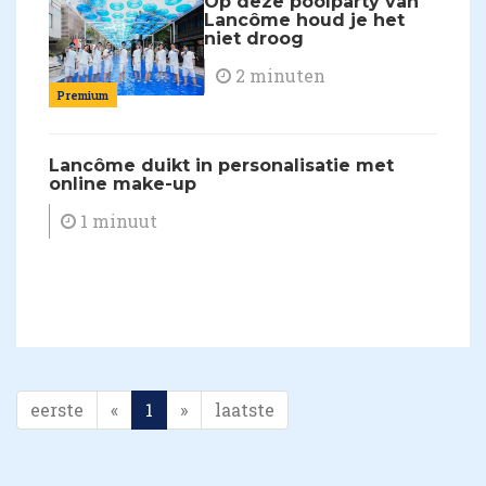
Op deze poolparty van
Lancôme houd je het
niet droog
2 minuten
Premium
Lancôme duikt in personalisatie met
online make-up
1 minuut
eerste
«
1
»
laatste