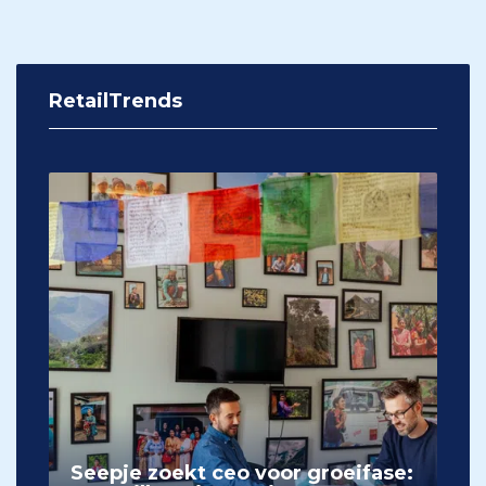
RetailTrends
Seepje zoekt ceo voor groeifase: