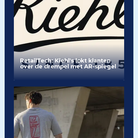
RetailTech: Kiehl's lokt klanten
over de drempel met AR-spiegel