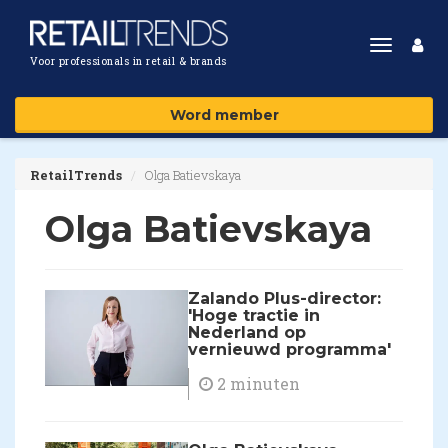
Toggle
Voor professionals in retail & brands
navigat
Word member
RetailTrends
Olga Batievskaya
Olga Batievskaya
Zalando Plus-director:
'Hoge tractie in
Nederland op
vernieuwd programma'
2 minuten