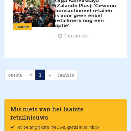
Olga Batievskaya
(Zalando Plus): 'Gewoon
transactioneel retailen
is voor geen enkel
retailmerk nog een
optie'
Premium
7 minuten
eerste
«
1
»
laatste
Mis niets van het laatste
retailnieuws
Het belangrijkste nieuws, gratis in je inbox