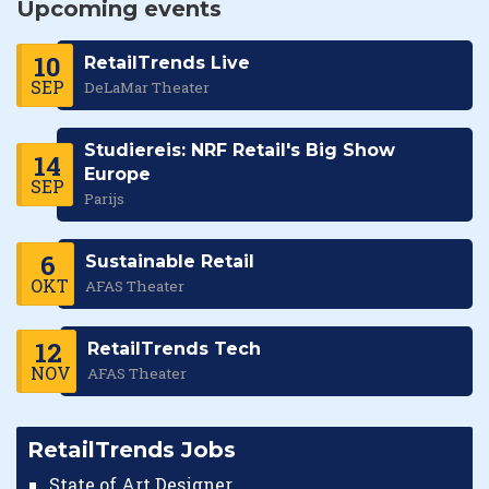
Upcoming events
10
RetailTrends Live
SEP
DeLaMar Theater
Studiereis: NRF Retail's Big Show
14
Europe
SEP
Parijs
6
Sustainable Retail
OKT
AFAS Theater
12
RetailTrends Tech
NOV
AFAS Theater
RetailTrends Jobs
State of Art Designer