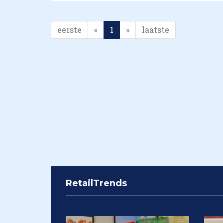
eerste
«
1
»
laatste
RetailTrends