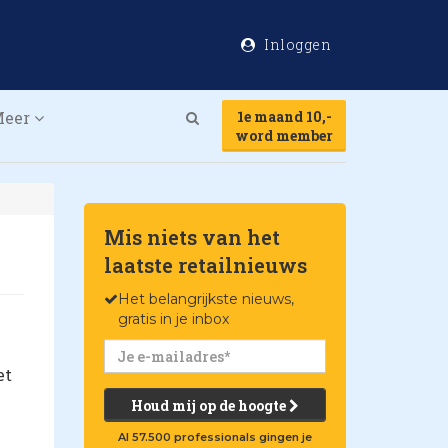
Inloggen
Meer
1e maand 10,-
Search
word member
Mis niets van het
laatste retailnieuws
Het belangrijkste nieuws,
gratis in je inbox
et
Houd mij op de hoogte
Al 57.500 professionals gingen je