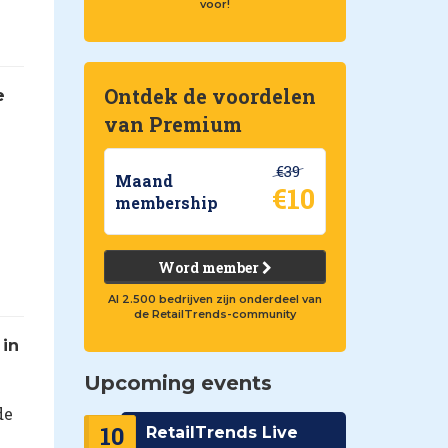
voor!
Ontdek de voordelen
e
van Premium
€39
Maand
€10
membership
Word member
Al 2.500 bedrijven zijn onderdeel van
de RetailTrends-community
 in
Upcoming events
de
10
RetailTrends Live