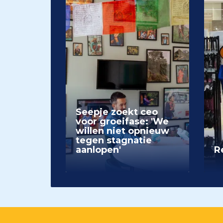
Seepje zoekt ceo
voor groeifase: 'We
willen niet opnieuw
tegen stagnatie
aanlopen'
Re