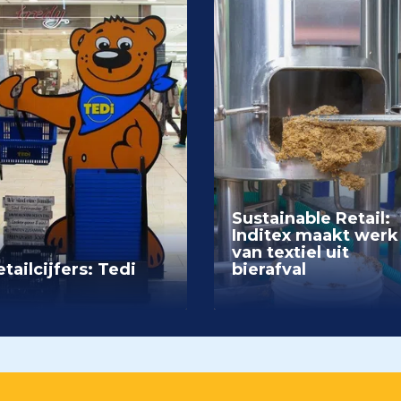
Sustainable Retail:
Inditex maakt werk
van textiel uit
tailcijfers: Tedi
bierafval