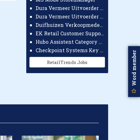
Dura Vermeer Uitvoerder GWW Amsterdam
Dura Vermeer Uitvoerder Civiel Nijmegen
Duifhuizen Verkoopmedewerker Ridderkerk
EK Retail Customer Support Omnichannel
Hubo Assistent Category Manager
Checkpoint Systems Key Accountmanager Benelux
Word member
RetailTrends Jobs