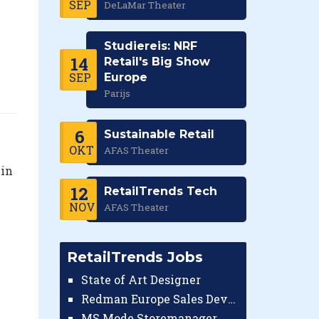
SEP
DeLaMar Theater
Studiereis: NRF
14
Retail's Big Show
SEP
Europe
Parijs
6
Sustainable Retail
OKT
AFAS Theater
 in
12
RetailTrends Tech
NOV
AFAS Theater
RetailTrends Jobs
State of Art Designer
Redman Europe Sales Developer (Europe)
MS Mode Storemanager