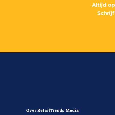
Altijd o
Schrij
Over RetailTrends Media