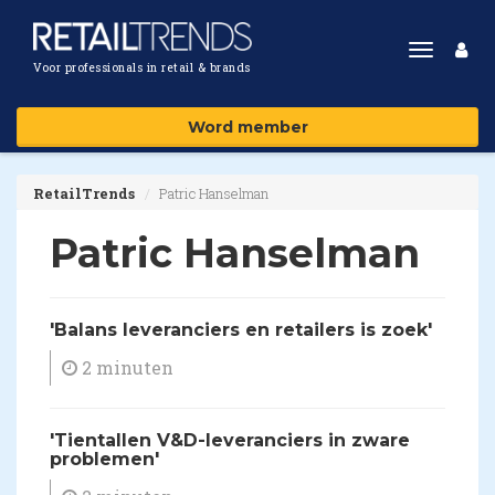
Toggle
Voor professionals in retail & brands
navigat
Word member
RetailTrends
Patric Hanselman
Patric Hanselman
'Balans leveranciers en retailers is zoek'
2 minuten
'Tientallen V&D-leveranciers in zware
problemen'