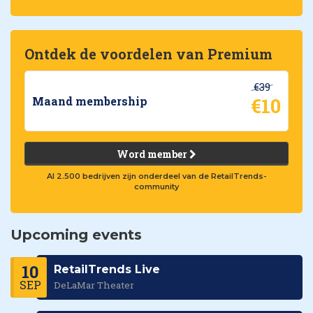
Ontdek de voordelen van Premium
€39
€10
Maand membership
Word member
Al 2.500 bedrijven zijn onderdeel van de RetailTrends-
community
Upcoming events
10
RetailTrends Live
SEP
DeLaMar Theater