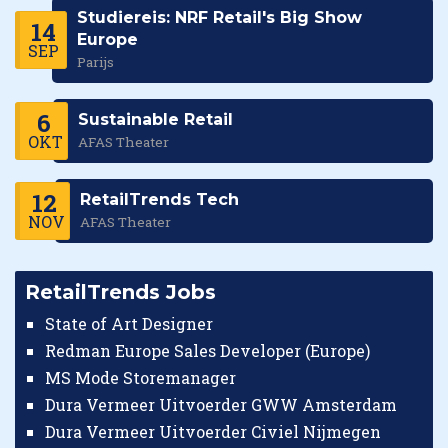
Studiereis: NRF Retail's Big Show
14
Europe
SEP
Parijs
6
Sustainable Retail
OKT
AFAS Theater
12
RetailTrends Tech
NOV
AFAS Theater
RetailTrends Jobs
State of Art Designer
Redman Europe Sales Developer (Europe)
MS Mode Storemanager
Dura Vermeer Uitvoerder GWW Amsterdam
Dura Vermeer Uitvoerder Civiel Nijmegen