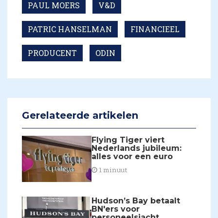
PAUL MOERS
V&D
PATRIC HANSELMAN
FINANCIEEL
PRODUCENT
ODIN
Gerelateerde artikelen
Flying Tiger viert
Nederlands jubileum:
alles voor een euro
1 minuut
Hudson’s Bay betaalt
BN'ers voor
personeelsjacht