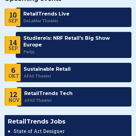
10
RetailTrends Live
SEP
DeLaMar Theater
Studiereis: NRF Retail's Big Show
14
Europe
SEP
Parijs
6
Sustainable Retail
OKT
AFAS Theater
12
RetailTrends Tech
NOV
AFAS Theater
RetailTrends Jobs
State of Art Designer