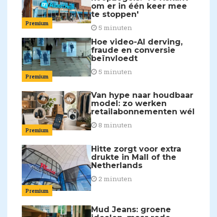
om er in één keer mee
te stoppen'
Premium
5 minuten
Hoe video-AI derving,
fraude en conversie
beïnvloedt
5 minuten
Premium
Van hype naar houdbaar
model: zo werken
retailabonnementen wél
8 minuten
Premium
Hitte zorgt voor extra
drukte in Mall of the
Netherlands
2 minuten
Premium
Mud Jeans: groene