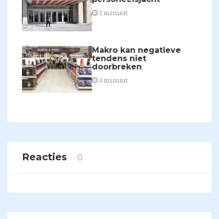
1 minuut
​Makro kan negatieve
tendens niet
doorbreken
1 minuut
Reacties
0