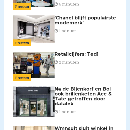
6 minuten
Premium
'Chanel blijft populairste
modemerk'
1 minuut
Premium
Retailcijfers: Tedi
2 minuten
Premium
Na de Bijenkorf en Bol
ook brillenketen Ace &
Tate getroffen door
datalek
1 minuut
Wmnsuit sluit winkel in