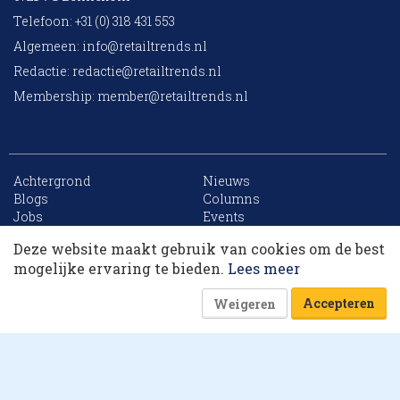
Telefoon: +31 (0) 318 431 553
Algemeen:
info@retailtrends.nl
Redactie:
redactie@retailtrends.nl
Membership:
member@retailtrends.nl
Achtergrond
Nieuws
10 collega’s
Blogs
Columns
Jobs
Events
Contact
Word member
Deze website maakt gebruik van cookies om de best
Archief
Sitemap
Korting op events
mogelijke ervaring te bieden.
Lees meer
Accepteren
Weigeren
Website is powered by