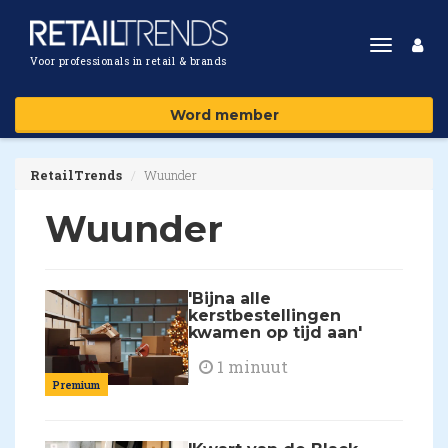
Toggle
Voor professionals in retail & brands
navigat
Word member
RetailTrends
Wuunder
Wuunder
'Bijna alle
kerstbestellingen
kwamen op tijd aan'
1 minuut
Premium