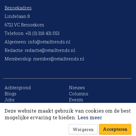
Bezoekadres
Lindelaan 8
6721 VC Bennekom
Telefoon: +31 (0) 318 431 553
Algemeen:
info@retailtrends.nl
Redactie:
redactie@retailtrends.nl
Membership:
member@retailtrends.nl
Achtergrond
Nieuws
10 collega’s
Blogs
Columns
Jobs
Events
Contact
Word member
Deze website maakt gebruik van cookies om de best
Archief
Sitemap
Korting op events
mogelijke ervaring te bieden.
Lees meer
Accepteren
Weigeren
Website is powered by