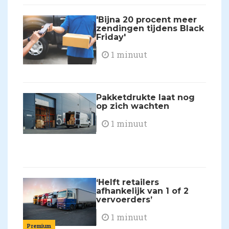
'Bijna 20 procent meer
zendingen tijdens Black
Friday'
1 minuut
Pakketdrukte laat nog
op zich wachten
1 minuut
‘Helft retailers
afhankelijk van 1 of 2
vervoerders’
1 minuut
Premium