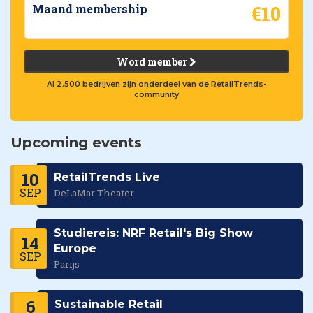
€10
Maand membership
Word member
Al 2.500 bedrijven zijn onderdeel van de RetailTrends-
community
Upcoming events
10
RetailTrends Live
SEP
DeLaMar Theater
Studiereis: NRF Retail's Big Show
14
Europe
SEP
Parijs
6
Sustainable Retail