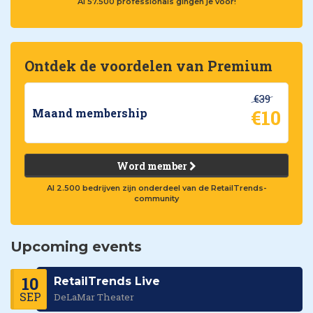
Al 57.500 professionals gingen je voor!
Ontdek de voordelen van Premium
€39
€10
Maand membership
Word member
Al 2.500 bedrijven zijn onderdeel van de RetailTrends-
community
Upcoming events
10
RetailTrends Live
SEP
DeLaMar Theater