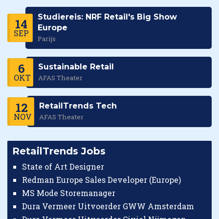
Studiereis: NRF Retail's Big Show
14
Europe
SEP
Parijs
6
Sustainable Retail
OKT
AFAS Theater
12
RetailTrends Tech
NOV
AFAS Theater
RetailTrends Jobs
State of Art Designer
Redman Europe Sales Developer (Europe)
MS Mode Storemanager
Dura Vermeer Uitvoerder GWW Amsterdam