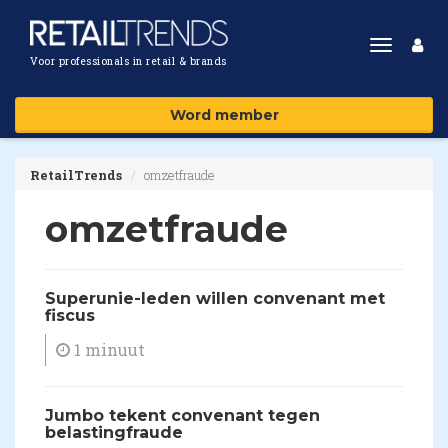
Toggle
Voor professionals in retail & brands
navigat
Word member
RetailTrends
omzetfraude
omzetfraude
Superunie-leden willen convenant met
fiscus
1 minuut
Jumbo tekent convenant tegen
belastingfraude