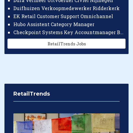
Dura Vermeer Uitvoerder Civiel Nijmegen
Duifhuizen Verkoopmedewerker Ridderkerk
EK Retail Customer Support Omnichannel
Hubo Assistent Category Manager
Checkpoint Systems Key Accountmanager Benelux
RetailTrends Jobs
RetailTrends