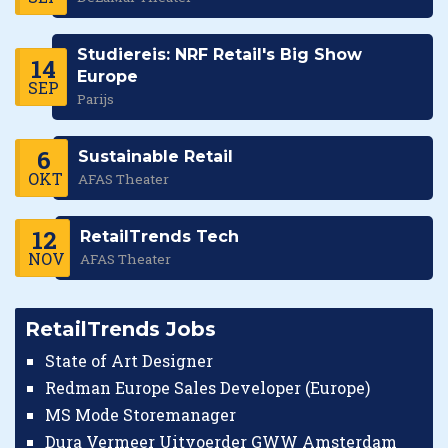
Studiereis: NRF Retail's Big Show
14
Europe
SEP
Parijs
6
Sustainable Retail
OKT
AFAS Theater
12
RetailTrends Tech
NOV
AFAS Theater
RetailTrends Jobs
State of Art Designer
Redman Europe Sales Developer (Europe)
MS Mode Storemanager
Dura Vermeer Uitvoerder GWW Amsterdam