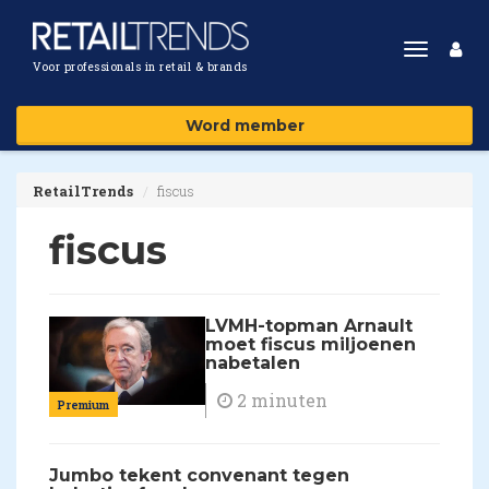
Toggle
Voor professionals in retail & brands
navigat
Word member
RetailTrends
fiscus
fiscus
LVMH-topman Arnault
moet fiscus miljoenen
nabetalen
2 minuten
Premium
Jumbo tekent convenant tegen