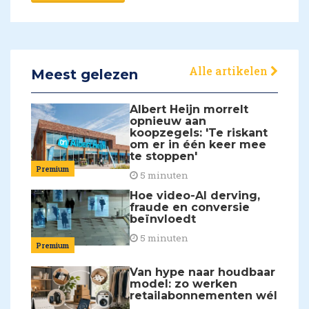
Alle artikelen
Meest gelezen
Albert Heijn morrelt
opnieuw aan
koopzegels: 'Te riskant
om er in één keer mee
te stoppen'
Premium
5 minuten
Hoe video-AI derving,
fraude en conversie
beïnvloedt
5 minuten
Premium
Van hype naar houdbaar
model: zo werken
retailabonnementen wél