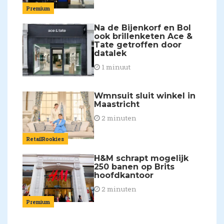
Premium
Na de Bijenkorf en Bol
ook brillenketen Ace &
Tate getroffen door
datalek
1 minuut
Wmnsuit sluit winkel in
Maastricht
2 minuten
RetailRookies
H&M schrapt mogelijk
250 banen op Brits
hoofdkantoor
2 minuten
Premium