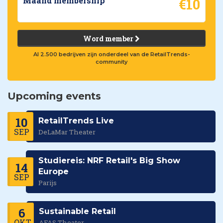
€10
Maand membership
Word member
Al 2.500 bedrijven zijn onderdeel van de RetailTrends-
community
Upcoming events
10
RetailTrends Live
SEP
DeLaMar Theater
Studiereis: NRF Retail's Big Show
14
Europe
SEP
Parijs
6
Sustainable Retail
OKT
AFAS Theater