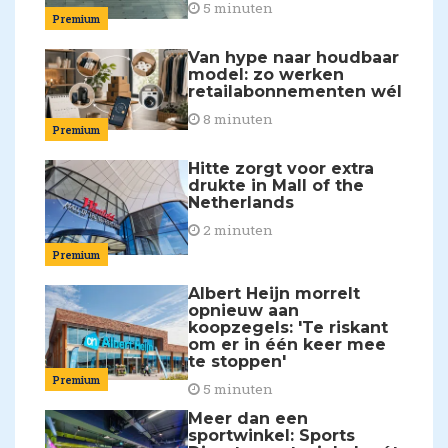
5 minuten
Premium
Van hype naar houdbaar
model: zo werken
retailabonnementen wél
8 minuten
Premium
Hitte zorgt voor extra
drukte in Mall of the
Netherlands
2 minuten
Premium
Albert Heijn morrelt
opnieuw aan
koopzegels: 'Te riskant
om er in één keer mee
te stoppen'
Premium
5 minuten
Meer dan een
sportwinkel: Sports