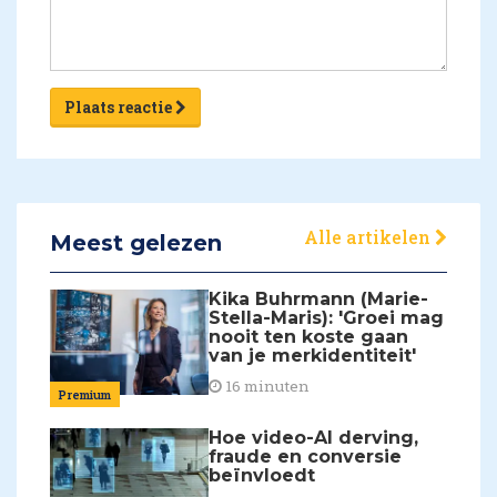
Plaats reactie
Alle artikelen
Meest gelezen
Kika Buhrmann (Marie-
Stella-Maris): 'Groei mag
nooit ten koste gaan
van je merkidentiteit'
16 minuten
Premium
Hoe video-AI derving,
fraude en conversie
beïnvloedt