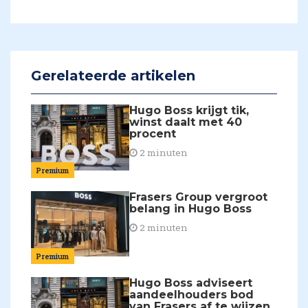
Gerelateerde artikelen
Hugo Boss krijgt tik,
winst daalt met 40
procent
2 minuten
Premium
Frasers Group vergroot
belang in Hugo Boss
2 minuten
Premium
Hugo Boss adviseert
aandeelhouders bod
van Frasers af te wijzen