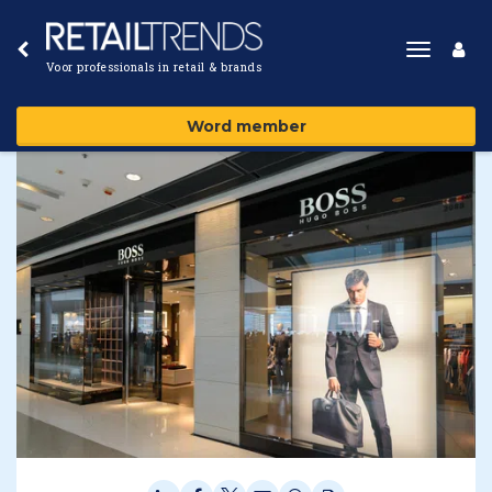
Toggle
Voor professionals in retail & brands
navigat
Word member