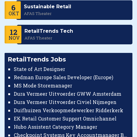
6
Sustainable Retail
OKT
AFAS Theater
12
RetailTrends Tech
NOV
AFAS Theater
RetailTrends Jobs
State of Art Designer
Redman Europe Sales Developer (Europe)
MS Mode Storemanager
Dura Vermeer Uitvoerder GWW Amsterdam
Dura Vermeer Uitvoerder Civiel Nijmegen
Duifhuizen Verkoopmedewerker Ridderkerk
EK Retail Customer Support Omnichannel
Hubo Assistent Category Manager
Checkpoint Systems Key Accountmanager Benelux