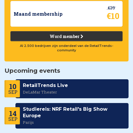
€39
€10
Maand membership
Word member
Al 2.500 bedrijven zijn onderdeel van de RetailTrends-
community
Upcoming events
10
RetailTrends Live
SEP
DeLaMar Theater
Studiereis: NRF Retail's Big Show
14
Europe
SEP
Parijs