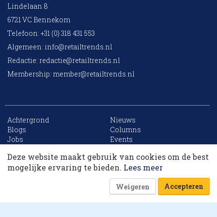
Lindelaan 8
6721 VC Bennekom
Telefoon: +31 (0) 318 431 553
Algemeen:
info@retailtrends.nl
Redactie:
redactie@retailtrends.nl
Membership:
member@retailtrends.nl
Achtergrond
Nieuws
Blogs
Columns
Jobs
Events
Contact
Word member
Deze website maakt gebruik van cookies om de best
Archief
Sitemap
Dit artikel krijg je cadeau. Lees alles van
mogelijke ervaring te bieden.
Lees meer
RetailTrends voor slechts € 10,- (eerste maand).
Accepteren
Weigeren
Word member
Of log in
Website is powered by