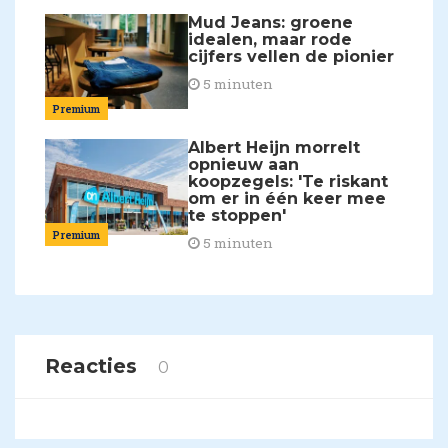
Mud Jeans: groene
idealen, maar rode
cijfers vellen de pionier
5 minuten
Premium
Albert Heijn morrelt
opnieuw aan
koopzegels: 'Te riskant
om er in één keer mee
te stoppen'
Premium
5 minuten
Reacties
0