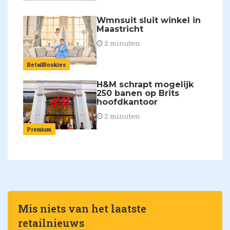
Wmnsuit sluit winkel in
Maastricht
2 minuten
RetailRookies
H&M schrapt mogelijk
250 banen op Brits
hoofdkantoor
2 minuten
Premium
Mis niets van het laatste
retailnieuws