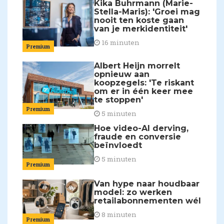
Kika Buhrmann (Marie-
Stella-Maris): 'Groei mag
nooit ten koste gaan
van je merkidentiteit'
16 minuten
Premium
Albert Heijn morrelt
opnieuw aan
koopzegels: 'Te riskant
om er in één keer mee
te stoppen'
Premium
5 minuten
Hoe video-AI derving,
fraude en conversie
beïnvloedt
5 minuten
Premium
Van hype naar houdbaar
model: zo werken
retailabonnementen wél
8 minuten
Premium