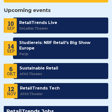
Upcoming events
10
RetailTrends Live
SEP
DeLaMar Theater
Studiereis: NRF Retail's Big Show
14
Europe
SEP
Parijs
6
Sustainable Retail
OKT
AFAS Theater
12
RetailTrends Tech
NOV
AFAS Theater
RetailTrends Jobs