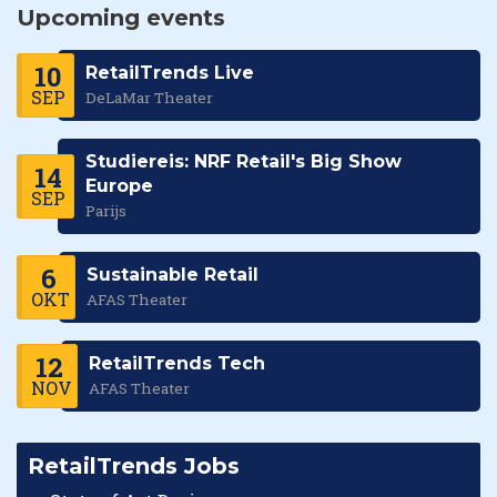
Upcoming events
10
RetailTrends Live
SEP
DeLaMar Theater
Studiereis: NRF Retail's Big Show
14
Europe
SEP
Parijs
6
Sustainable Retail
OKT
AFAS Theater
12
RetailTrends Tech
NOV
AFAS Theater
RetailTrends Jobs