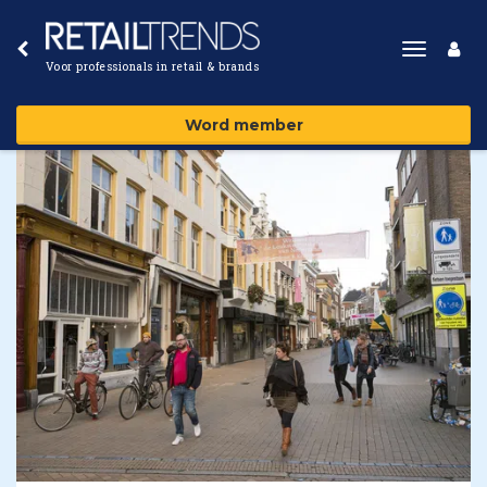
Toggle
Voor professionals in retail & brands
navigat
Word member