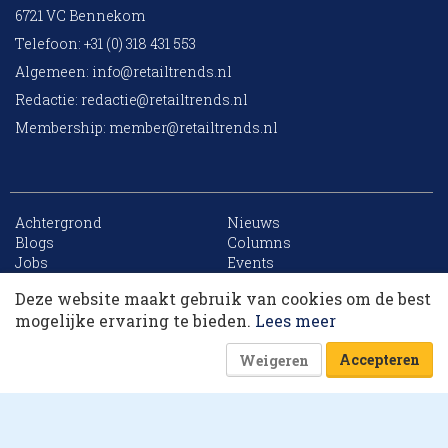
6721 VC Bennekom
Telefoon: +31 (0) 318 431 553
Algemeen:
info@retailtrends.nl
Redactie:
redactie@retailtrends.nl
Membership:
member@retailtrends.nl
Achtergrond
Nieuws
10 collega’s
Blogs
Columns
Jobs
Events
Contact
Word member
Deze website maakt gebruik van cookies om de best
Archief
Sitemap
Korting op events
mogelijke ervaring te bieden.
Lees meer
Accepteren
Weigeren
Website is powered by