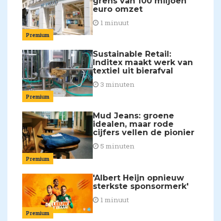
grens van 100 miljoen
euro omzet
1 minuut
Premium
Sustainable Retail:
Inditex maakt werk van
textiel uit bierafval
3 minuten
Premium
Mud Jeans: groene
idealen, maar rode
cijfers vellen de pionier
5 minuten
Premium
'Albert Heijn opnieuw
sterkste sponsormerk'
1 minuut
Premium