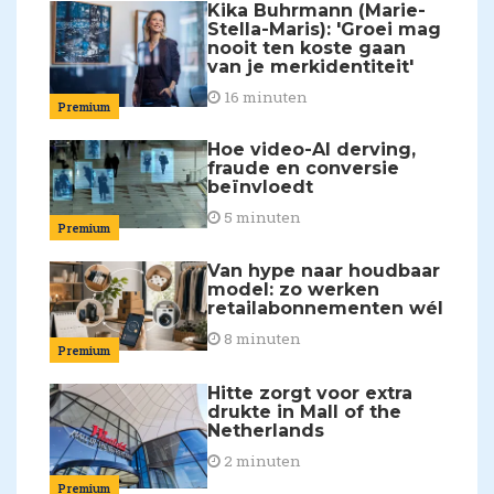
Kika Buhrmann (Marie-
Stella-Maris): 'Groei mag
nooit ten koste gaan
van je merkidentiteit'
16 minuten
Premium
Hoe video-AI derving,
fraude en conversie
beïnvloedt
5 minuten
Premium
Van hype naar houdbaar
model: zo werken
retailabonnementen wél
8 minuten
Premium
Hitte zorgt voor extra
drukte in Mall of the
Netherlands
2 minuten
Premium