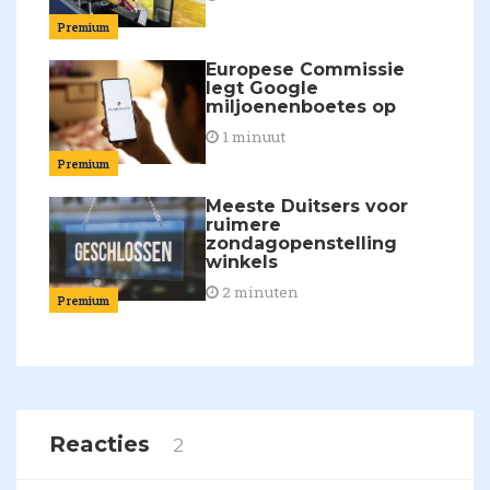
Premium
Europese Commissie
legt Google
miljoenenboetes op
1 minuut
Premium
Meeste Duitsers voor
ruimere
zondagopenstelling
winkels
2 minuten
Premium
Reacties
2