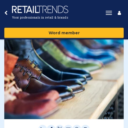
Toggle
Voor professionals in retail & brands
navigat
Word member