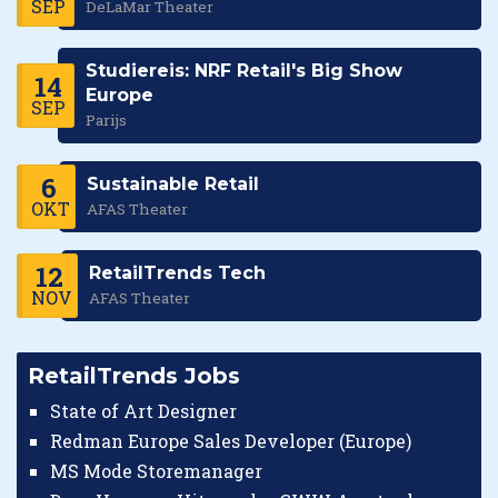
SEP
DeLaMar Theater
Studiereis: NRF Retail's Big Show
14
Europe
SEP
Parijs
6
Sustainable Retail
OKT
AFAS Theater
12
RetailTrends Tech
NOV
AFAS Theater
RetailTrends Jobs
State of Art Designer
Redman Europe Sales Developer (Europe)
MS Mode Storemanager