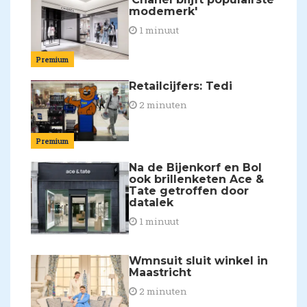
modemerk'
1 minuut
Premium
Retailcijfers: Tedi
2 minuten
Premium
Na de Bijenkorf en Bol
ook brillenketen Ace &
Tate getroffen door
datalek
1 minuut
Wmnsuit sluit winkel in
Maastricht
2 minuten