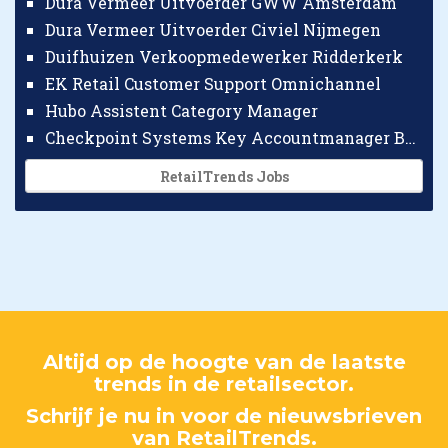
Dura Vermeer Uitvoerder GWW Amsterdam
Dura Vermeer Uitvoerder Civiel Nijmegen
Duifhuizen Verkoopmedewerker Ridderkerk
EK Retail Customer Support Omnichannel
Hubo Assistent Category Manager
Checkpoint Systems Key Accountmanager Benelux
RetailTrends Jobs
Altijd op de hoogte van de laatste
trends in de retailsector.
Schrijf je nu in voor de nieuwsbrieven
van RetailTrends.