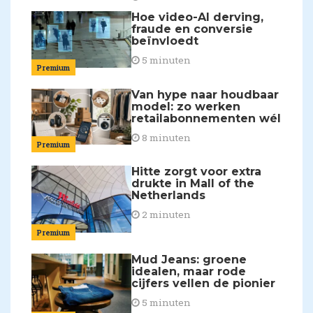
Hoe video-AI derving,
fraude en conversie
beïnvloedt
5 minuten
Premium
Van hype naar houdbaar
model: zo werken
retailabonnementen wél
8 minuten
Premium
Hitte zorgt voor extra
drukte in Mall of the
Netherlands
2 minuten
Premium
Mud Jeans: groene
idealen, maar rode
cijfers vellen de pionier
5 minuten