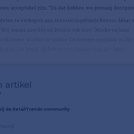
ren acceptabel zijn. "En dat hebben we gestaag doorgeze
andelen te verkopen aan investeringsfonds Bencis. Maar 
"Wij waren niet blij en Bencis ook niet." Mieke en haar
erd moest worden in online. De nieuwe eigenaar wilde 
en bij het merk. Ik heb zo veel passie voor het label
 artikel
?
n bij de RetailTrends-community
 maand