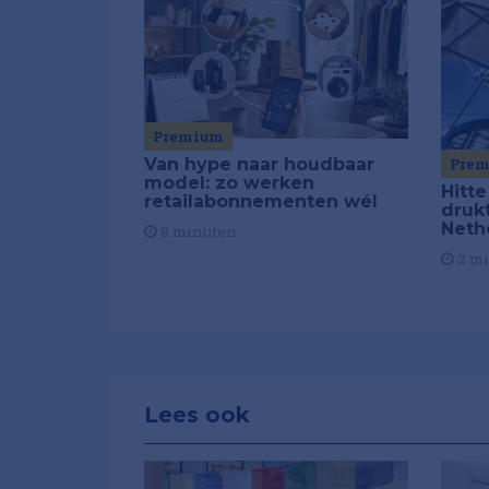
Premium
Van hype naar houdbaar
Pre
model: zo werken
Hitte
retailabonnementen wél
drukt
Neth
8 minuten
2 m
Lees ook