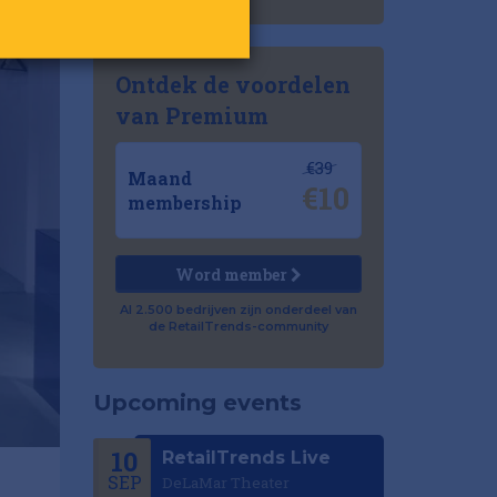
Ontdek de voordelen
van Premium
€39
Maand
€10
membership
Word member
Al 2.500 bedrijven zijn onderdeel van
de RetailTrends-community
Upcoming events
10
RetailTrends Live
SEP
DeLaMar Theater