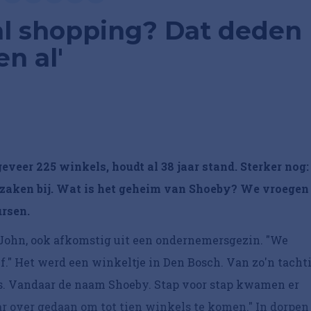
al shopping? Dat deden
en al'
veer 225 winkels, houdt al 38 jaar stand. Sterker nog:
 zaken bij. Wat is het geheim van Shoeby? We vroegen
rsen.
John, ook afkomstig uit een ondernemersgezin. "We
f." Het werd een winkeltje in Den Bosch. Van zo'n tacht
s. Vandaar de naam Shoeby. Stap voor stap kwamen er
ar over gedaan om tot tien winkels te komen." In dorpen