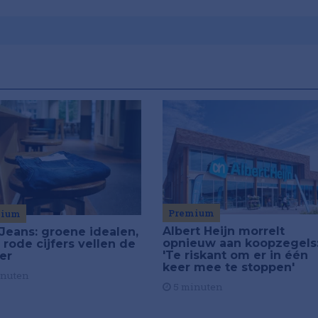
Premium
mium
Albert Heijn morrelt
Jeans: groene idealen,
opnieuw aan koopzegels
 rode cijfers vellen de
'Te riskant om er in één
ier
keer mee te stoppen'
inuten
5 minuten