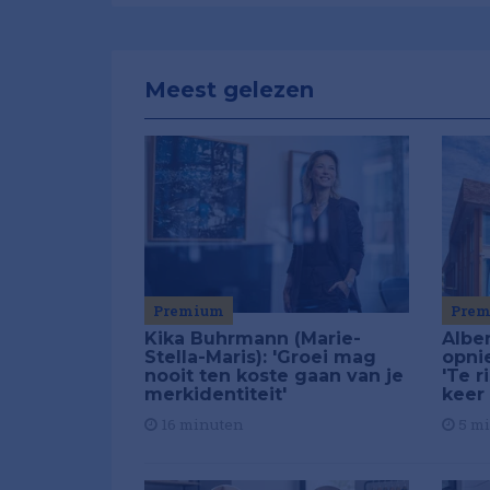
Meest gelezen
Premium
Pre
Kika Buhrmann (Marie-
Alber
Stella-Maris): 'Groei mag
opni
nooit ten koste gaan van je
'Te r
merkidentiteit'
keer
16 minuten
5 m