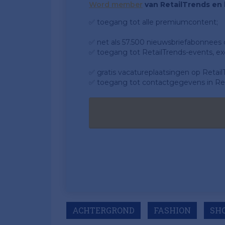
Word member
van RetailTrends en k
✅ toegang tot alle premiumcontent;
✅ net als 57.500 nieuwsbriefabonnees da
✅ toegang tot RetailTrends-events, ex
✅ gratis vacatureplaatsingen op Retail
✅ toegang tot contactgegevens in Ret
ACHTERGROND
FASHION
SH