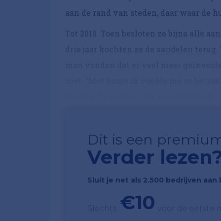
aan de rand van steden, daar waar de hu
Tot 2010. Toen besloten ze bijna alle a
drie jaar kochten ze de aandelen terug. 
man vonden dat er veel meer geïnveste
niet. "Met name ik voelde me zo betrokk
Shoeby. Er werken ook zo ontzettend...
Dit is een premium
Verder lezen
Sluit je net als 2.500 bedrijven aa
€10
Slechts
voor de eerste