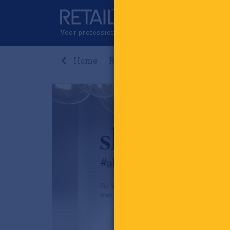
Voor professionals in retail & brands
Home
Recent
Nieuws
Premi