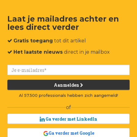
Laat je mailadres achter en
lees direct verder
um
Events
Connect
Jobs
Adverteren
Contact
Gratis toegang
tot dit artikel
Het laatste nieuws
direct in je mailbox
Aanmelden
Al 57.500 professionals hebben zich aangemeld!
of
Ga verder met LinkedIn