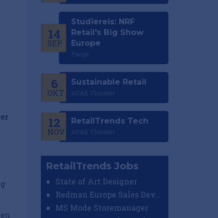
Studiereis: NRF
14
Retail's Big Show
SEP
Europe
Parijs
6
Sustainable Retail
OKT
AFAS Theater
 er
12
RetailTrends Tech
NOV
AFAS Theater
RetailTrends Jobs
State of Art Designer
ig
Redman Europe Sales Developer (Europe)
MS Mode Storemanager
 en