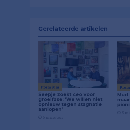
Gerelateerde artikelen
Premium
Pre
Seepje zoekt ceo voor
Mud 
groeifase: 'We willen niet
maar
opnieuw tegen stagnatie
pion
aanlopen'
5 m
6 minuten