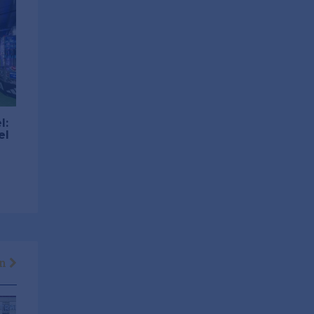
l:
el
en