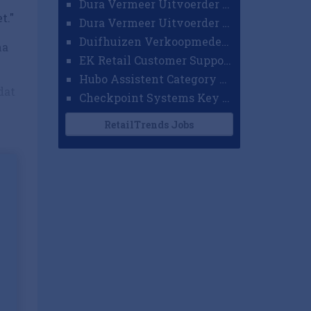
Dura Vermeer Uitvoerder GWW Amsterdam
t."
Dura Vermeer Uitvoerder Civiel Nijmegen
Duifhuizen Verkoopmedewerker Ridderkerk
na
EK Retail Customer Support Omnichannel
Hubo Assistent Category Manager
dat
Checkpoint Systems Key Accountmanager Benelux
RetailTrends Jobs