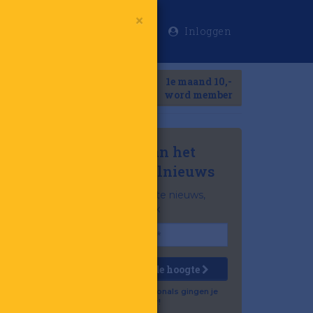
Inloggen
×
Meer
1e maand 10,-
Search
word member
Mis niets van het
laatste retailnieuws
Het belangrijkste nieuws,
gratis in je inbox
Houd mij op de hoogte
Al 57.500 professionals gingen je
voor!