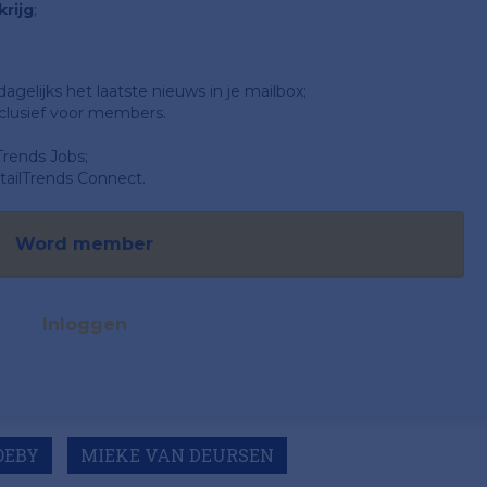
rijg
;
gelijks het laatste nieuws in je mailbox;
clusief voor members.
Trends Jobs;
ailTrends Connect.
Word member
Inloggen
OEBY
MIEKE VAN DEURSEN