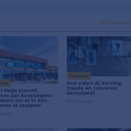
Alle artikel
Premium
mium
Hoe video-AI derving,
fraude en conversie
t Heijn morrelt
beïnvloedt
euw aan koopzegels:
iskant om er in één
5 minuten
 mee te stoppen'
inuten