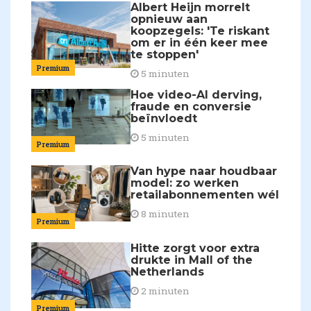
Albert Heijn morrelt
opnieuw aan
koopzegels: 'Te riskant
om er in één keer mee
te stoppen'
Premium
5 minuten
Hoe video-AI derving,
fraude en conversie
beïnvloedt
5 minuten
Premium
Van hype naar houdbaar
model: zo werken
retailabonnementen wél
8 minuten
Premium
Hitte zorgt voor extra
drukte in Mall of the
Netherlands
2 minuten
Premium