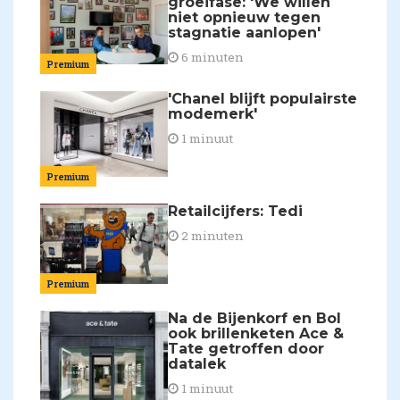
groeifase: 'We willen
niet opnieuw tegen
stagnatie aanlopen'
6 minuten
Premium
'Chanel blijft populairste
modemerk'
1 minuut
Premium
Retailcijfers: Tedi
2 minuten
Premium
Na de Bijenkorf en Bol
ook brillenketen Ace &
Tate getroffen door
datalek
1 minuut