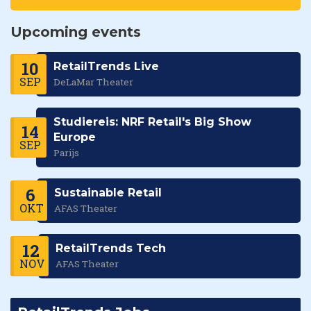
Upcoming events
10
RetailTrends Live
SEP
DeLaMar Theater
Studiereis: NRF Retail's Big Show
14
Europe
SEP
Parijs
6
Sustainable Retail
OKT
AFAS Theater
12
RetailTrends Tech
NOV
AFAS Theater