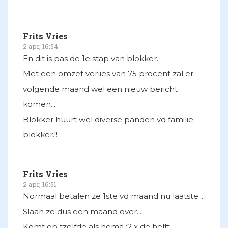
Frits Vries
2 apr, 16:54
En dit is pas de 1e stap van blokker.
Met een omzet verlies van 75 procent zal er
volgende maand wel een nieuw bericht
komen....
Blokker huurt wel diverse panden vd familie
blokker.!!
Frits Vries
2 apr, 16:51
Normaal betalen ze 1ste vd maand nu laatste....
Slaan ze dus een maand over.....
Komt op tzelfde als hema :2 x de helft...