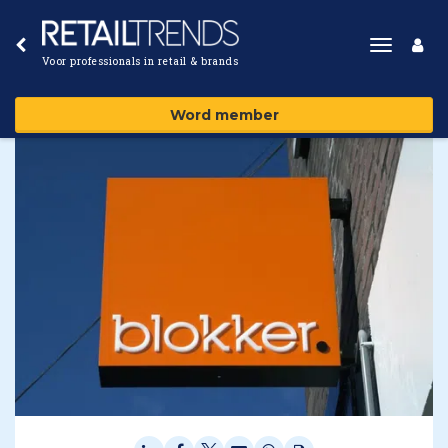
Toggle
Voor professionals in retail & brands
navigat
Word member