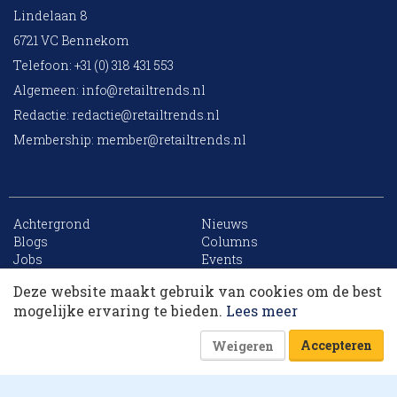
Lindelaan 8
6721 VC Bennekom
Telefoon: +31 (0) 318 431 553
Algemeen:
info@retailtrends.nl
Redactie:
redactie@retailtrends.nl
Membership:
member@retailtrends.nl
Achtergrond
Nieuws
10 collega’s
Blogs
Columns
Jobs
Events
Contact
Word member
Deze website maakt gebruik van cookies om de best
Archief
Sitemap
Korting op events
mogelijke ervaring te bieden.
Lees meer
Accepteren
Weigeren
Website is powered by