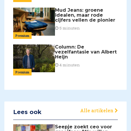
Mud Jeans: groene
idealen, maar rode
cijfers vellen de pionier
5 minuten
Premium
Column: De
vezelfantasie van Albert
Heijn
4 minuten
Premium
Alle artikelen
Lees ook
Seepje zoekt ceo voor