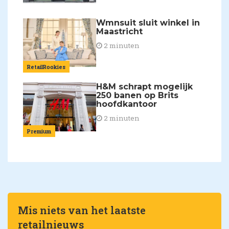
Wmnsuit sluit winkel in
Maastricht
2 minuten
RetailRookies
H&M schrapt mogelijk
250 banen op Brits
hoofdkantoor
2 minuten
Premium
Mis niets van het laatste
retailnieuws