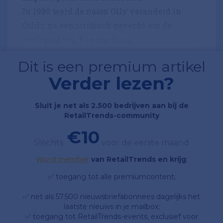
In 1980 werd de naam Olly veranderd in
Oilily na een juridisch gevecht om de
merkrechten. Een jaar later...
Dit is een premium artikel
Verder lezen?
Sluit je net als 2.500 bedrijven aan bij de
RetailTrends-community
€10
Slechts
voor de eerste maand
Word member
van RetailTrends en krijg
;
✅ toegang tot alle premiumcontent;
✅ net als 57.500 nieuwsbriefabonnees dagelijks het
laatste nieuws in je mailbox;
✅ toegang tot RetailTrends-events, exclusief voor