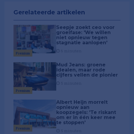
Gerelateerde artikelen
Seepje zoekt ceo voor
groeifase: 'We willen
niet opnieuw tegen
stagnatie aanlopen'
6 minuten
Premium
Mud Jeans: groene
idealen, maar rode
cijfers vellen de pionier
5 minuten
Premium
Albert Heijn morrelt
opnieuw aan
koopzegels: 'Te riskant
om er in één keer mee
te stoppen'
Premium
5 minuten