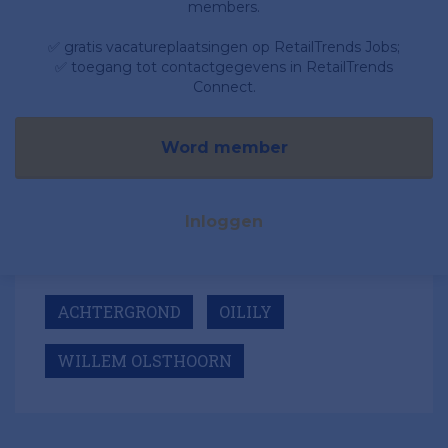
members.
✅ gratis vacatureplaatsingen op RetailTrends Jobs;
✅ toegang tot contactgegevens in RetailTrends
Connect.
Word member
Inloggen
ACHTERGROND
OILILY
WILLEM OLSTHOORN