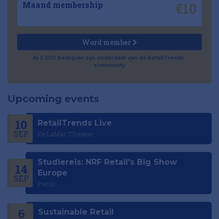
€10
Maand membership
Word member
Al 2.500 bedrijven zijn onderdeel van de RetailTrends-
community
Upcoming events
10
RetailTrends Live
SEP
DeLaMar Theater
Studiereis: NRF Retail's Big Show
14
Europe
SEP
Parijs
6
Sustainable Retail