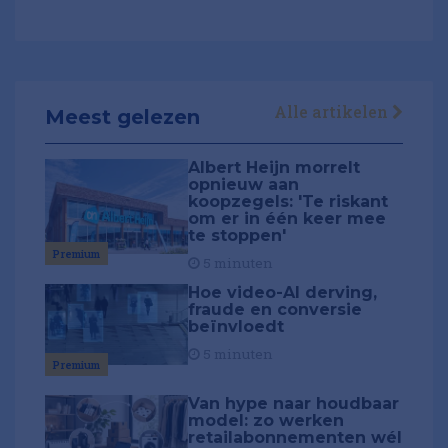
Alle artikelen
Meest gelezen
Albert Heijn morrelt
opnieuw aan
koopzegels: 'Te riskant
om er in één keer mee
te stoppen'
Premium
5 minuten
Hoe video-AI derving,
fraude en conversie
beïnvloedt
5 minuten
Premium
Van hype naar houdbaar
model: zo werken
retailabonnementen wél