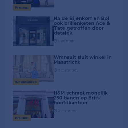
Premium
Na de Bijenkorf en Bol
ook brillenketen Ace &
Tate getroffen door
datalek
1 minuut
Wmnsuit sluit winkel in
Maastricht
2 minuten
RetailRookies
H&M schrapt mogelijk
250 banen op Brits
hoofdkantoor
2 minuten
Premium