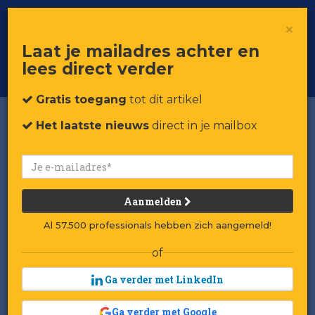
×
Toggle
Voor professionals in retail & brands
Laat je mailadres achter en
navigat
lees direct verder
Word member
Gratis toegang
tot dit artikel
Het laatste nieuws
direct in je mailbox
Aanmelden
Al 57.500 professionals hebben zich aangemeld!
of
Ga verder met LinkedIn
Ga verder met Google