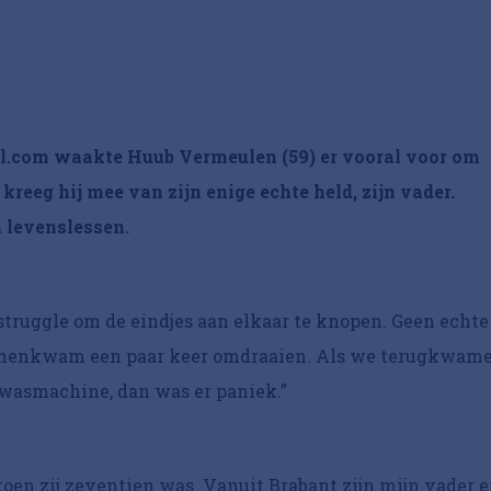
 bol.com waakte Huub Vermeulen (59) er vooral voor om
kreeg hij mee van zijn enige echte held, zijn vader.
en levenslessen.
 struggle om de eindjes aan elkaar te knopen. Geen echte
binnenkwam een paar keer omdraaien. Als we terugkwam
 wasmachine, dan was er paniek.”
oen zij zeventien was. Vanuit Brabant zijn mijn vader 