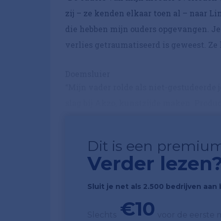
zij – ze kenden elkaar toen al – naar 
die hebben mijn ouders opgevangen. Je 
verlies getraumatiseerd is geweest. Ze 
Doemsluier
“Mijn vader rolde als niet-gestudeerde
slag bij Akzo, kunstzijde maken. Produc
Dit is een premium
Verder lezen
Sluit je net als 2.500 bedrijven aa
€10
Slechts
voor de eerste