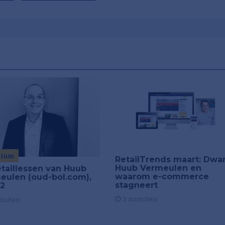
mium
RetailTrends maart: Dwar
Huub Vermeulen en
etaillessen van Huub
waarom e-commerce
eulen (oud-bol.com),
stagneert
 2
3 minuten
inuten