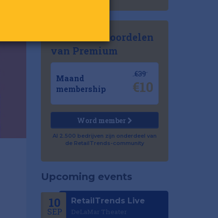
Ontdek de voordelen
van Premium
€39
Maand
€10
membership
Word member
Al 2.500 bedrijven zijn onderdeel van
de RetailTrends-community
Upcoming events
10
RetailTrends Live
SEP
DeLaMar Theater