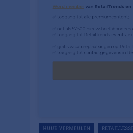
Word member
van RetailTrends en k
✅ toegang tot alle premiumcontent;
✅ net als 57.500 nieuwsbriefabonnees da
✅ toegang tot RetailTrends-events, ex
✅ gratis vacatureplaatsingen op Retail
✅ toegang tot contactgegevens in Ret
HUUB VERMEULEN
RETAILLESS