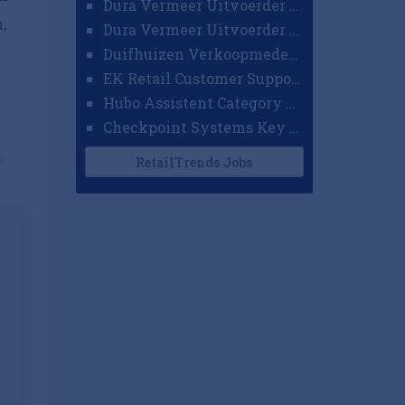
Dura Vermeer Uitvoerder GWW Amsterdam
,
Dura Vermeer Uitvoerder Civiel Nijmegen
Duifhuizen Verkoopmedewerker Ridderkerk
EK Retail Customer Support Omnichannel
Hubo Assistent Category Manager
Checkpoint Systems Key Accountmanager Benelux
e
RetailTrends Jobs