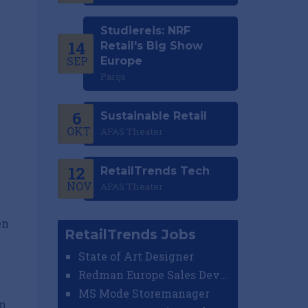
Studiereis: NRF
14
Retail's Big Show
SEP
Europe
Parijs
6
Sustainable Retail
OKT
AFAS Theater
12
RetailTrends Tech
NOV
AFAS Theater
en
RetailTrends Jobs
State of Art Designer
Redman Europe Sales Developer (Europe)
MS Mode Storemanager
en