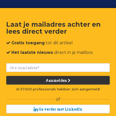
Laat je mailadres achter en
lees direct verder
um
Events
Connect
Jobs
Adverteren
Contact
Gratis toegang
tot dit artikel
Het laatste nieuws
direct in je mailbox
Aanmelden
Al 57.500 professionals hebben zich aangemeld!
of
Ga verder met LinkedIn