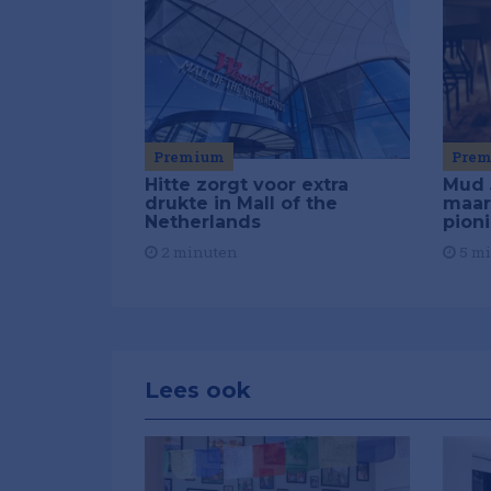
Premium
Pre
Hitte zorgt voor extra
Mud 
drukte in Mall of the
maar
Netherlands
pion
2 minuten
5 m
Lees ook