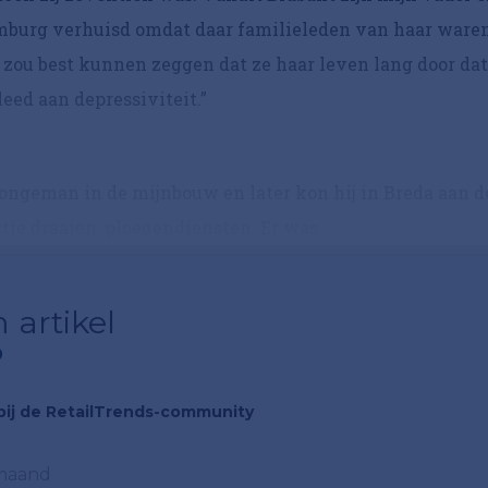
Limburg verhuisd omdat daar familieleden van haar waren
zou best kunnen zeggen dat ze haar leven lang door dat
leed aan depressiviteit.”
 jongeman in de mijnbouw en later kon hij in Breda aan d
tie draaien, ploegendiensten. Er was...
 artikel
?
n bij de RetailTrends-community
 maand