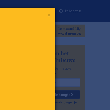
Inloggen
×
Meer
1e maand 10,-
Search
word member
Mis niets van het
laatste retailnieuws
Het belangrijkste nieuws,
gratis in je inbox
Houd mij op de hoogte
Al 57.500 professionals gingen je
voor!