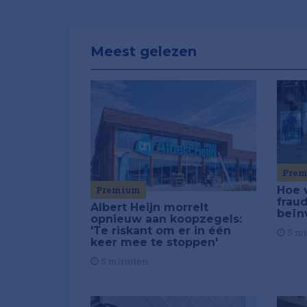
Meest gelezen
Pre
Premium
Hoe 
frau
Albert Heijn morrelt
beïn
opnieuw aan koopzegels:
'Te riskant om er in één
5 m
keer mee te stoppen'
5 minuten