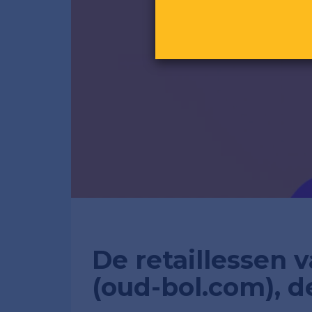
De retaillessen
(oud-bol.com), de