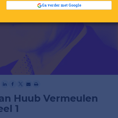
Ga verder met Google
 van Huub Vermeulen
el 1