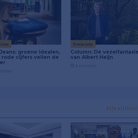
mium
Premium
Jeans: groene idealen,
Column: De vezelfantasi
 rode cijfers vellen de
van Albert Heijn
ier
4 minuten
inuten
Alle artikel