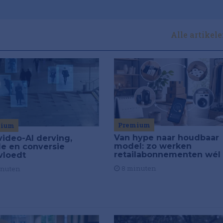
Alle artikel
Premium
mium
Van hype naar houdbaar
video-AI derving,
model: zo werken
de en conversie
retailabonnementen wél
vloedt
8 minuten
inuten