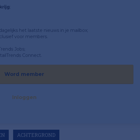
rijg
;
gelijks het laatste nieuws in je mailbox;
clusief voor members.
Trends Jobs;
ailTrends Connect.
Word member
Inloggen
EN
ACHTERGROND