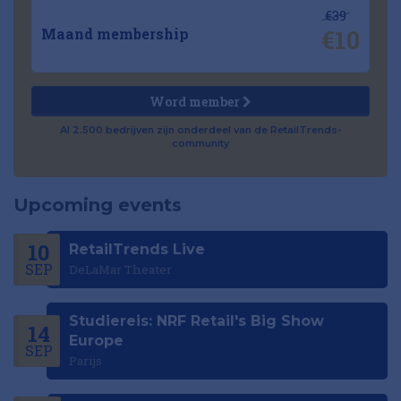
€39
€10
Maand membership
Word member
Al 2.500 bedrijven zijn onderdeel van de RetailTrends-
community
Upcoming events
10
RetailTrends Live
SEP
DeLaMar Theater
Studiereis: NRF Retail's Big Show
14
Europe
SEP
Parijs