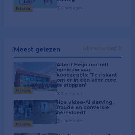
2 minuten
Premium
Alle artikelen
Meest gelezen
Albert Heijn morrelt
opnieuw aan
koopzegels: 'Te riskant
om er in één keer mee
te stoppen'
Premium
5 minuten
Hoe video-AI derving,
fraude en conversie
beïnvloedt
5 minuten
Premium