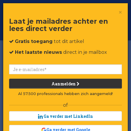
×
Toggle
Voor professionals in retail & brands
Laat je mailadres achter en
navigat
lees direct verder
Word member
Gratis toegang
tot dit artikel
Het laatste nieuws
direct in je mailbox
Aanmelden
Al 57.500 professionals hebben zich aangemeld!
of
Rumag: omstreden, edgy,
populair - en failliet
Ga verder met LinkedIn
Ga verder met Google
Door:
Nina van Klaveren