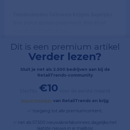
Tienduizenden followers krijgen dagelijks
hun portie quotes geserveerd. Nog altijd
vooral via Facebook en...
Dit is een premium artikel
Verder lezen?
Sluit je net als 2.500 bedrijven aan bij de
RetailTrends-community
€10
Slechts
voor de eerste maand
Word member
van RetailTrends en krijg
;
✅ toegang tot alle premiumcontent;
✅ net als 57.500 nieuwsbriefabonnees dagelijks het
laatste nieuws in je mailbox;