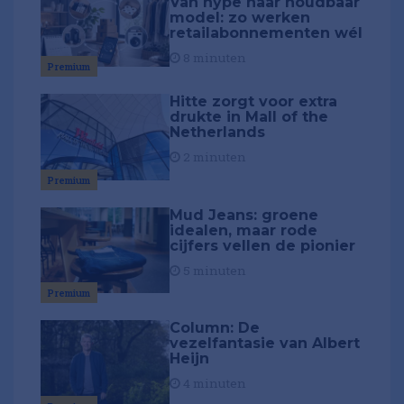
Van hype naar houdbaar
model: zo werken
retailabonnementen wél
8 minuten
Premium
Hitte zorgt voor extra
drukte in Mall of the
Netherlands
2 minuten
Premium
Mud Jeans: groene
idealen, maar rode
cijfers vellen de pionier
5 minuten
Premium
Column: De
vezelfantasie van Albert
Heijn
4 minuten