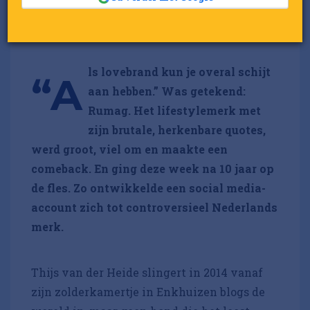
Gepubliceerd op 30 mei 2024 om 12:48
Laatst gewijzigd: 30 mei 2024 om 13:05
ls lovebrand kun je overal schijt
“A
aan hebben.” Was getekend:
Rumag. Het lifestylemerk met
zijn brutale, herkenbare quotes,
werd groot, viel om en maakte een
comeback. En ging deze week na 10 jaar op
de fles. Zo ontwikkelde een social media-
account zich tot controversieel Nederlands
merk.
Thijs van der Heide slingert in 2014 vanaf
zijn zolderkamertje in Enkhuizen blogs de