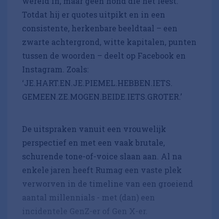
wereld in, maar geen hond die het leest.
Totdat hij er quotes uitpikt en in een
consistente, herkenbare beeldtaal – een
zwarte achtergrond, witte kapitalen, punten
tussen de woorden – deelt op Facebook en
Instagram. Zoals:
‘JE.HART.EN.JE.PIEMEL.HEBBEN.IETS.
GEMEEN.ZE.MOGEN.BEIDE.IETS.GROTER.’
De uitspraken vanuit een vrouwelijk
perspectief en met een vaak brutale,
schurende tone-of-voice slaan aan. Al na
enkele jaren heeft Rumag een vaste plek
verworven in de timeline van een groeiend
aantal millennials - met (dan) een
incidentele GenZ-er of Gen X-er.