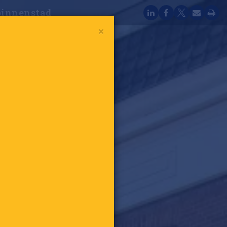
binnenstad
×