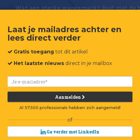
Wat een sterke warenmarkt doet met de 
Laat je mailadres achter en
lees direct verder
Gratis toegang
tot dit artikel
Het laatste nieuws
direct in je mailbox
Aanmelden
Al 57.500 professionals hebben zich aangemeld!
of
Ga verder met LinkedIn