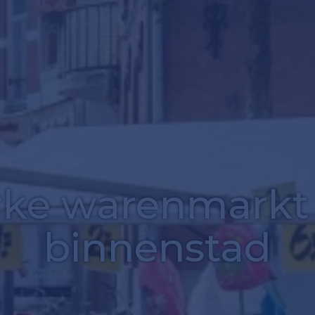
rke warenmarkt
binnenstad