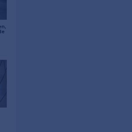
en,
de