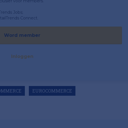
clusief voor members.
Trends Jobs;
ailTrends Connect.
Word member
Inloggen
COMMERCE
EUROCOMMERCE