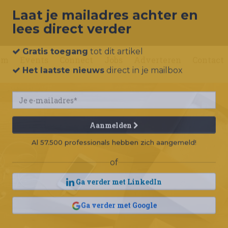
Laat je mailadres achter en
lees direct verder
um
Events
Connect
Jobs
Adverteren
Contact
Gratis toegang
tot dit artikel
Het laatste nieuws
direct in je mailbox
Aanmelden
Al 57.500 professionals hebben zich aangemeld!
of
Ga verder met LinkedIn