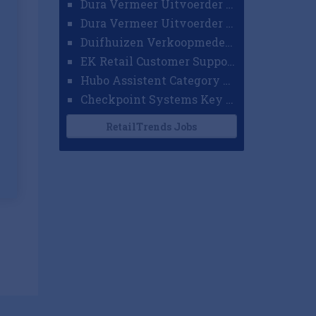
Dura Vermeer Uitvoerder GWW Amsterdam
Dura Vermeer Uitvoerder Civiel Nijmegen
Duifhuizen Verkoopmedewerker Ridderkerk
EK Retail Customer Support Omnichannel
Hubo Assistent Category Manager
Checkpoint Systems Key Accountmanager Benelux
RetailTrends Jobs