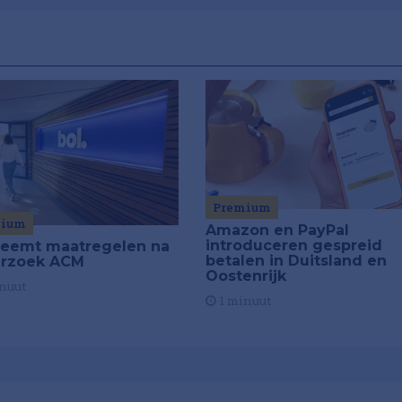
Premium
mium
Amazon en PayPal
introduceren gespreid
neemt maatregelen na
betalen in Duitsland en
rzoek ACM
Oostenrijk
nuut
1 minuut