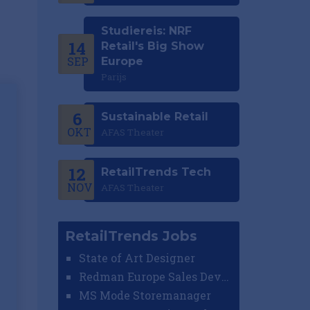
Studiereis: NRF
14
Retail's Big Show
SEP
Europe
Parijs
6
Sustainable Retail
OKT
AFAS Theater
12
RetailTrends Tech
NOV
AFAS Theater
RetailTrends Jobs
State of Art Designer
Redman Europe Sales Developer (Europe)
MS Mode Storemanager