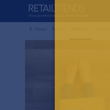
Voor professionals in retail & brands
Home
Recent
Nieuws
Premi