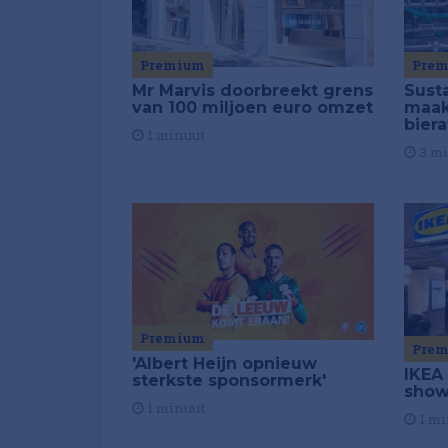
Premium
Pre
Mr Marvis doorbreekt grens
Susta
van 100 miljoen euro omzet
maakt
biera
1 minuut
3 m
Premium
Pre
'Albert Heijn opnieuw
IKEA
sterkste sponsormerk'
show
1 minuut
1 mi