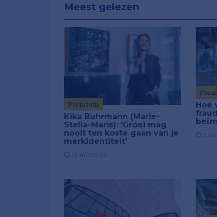
Meest gelezen
Pre
Premium
Hoe 
frau
Kika Buhrmann (Marie-
beïn
Stella-Maris): 'Groei mag
nooit ten koste gaan van je
5 m
merkidentiteit'
16 minuten