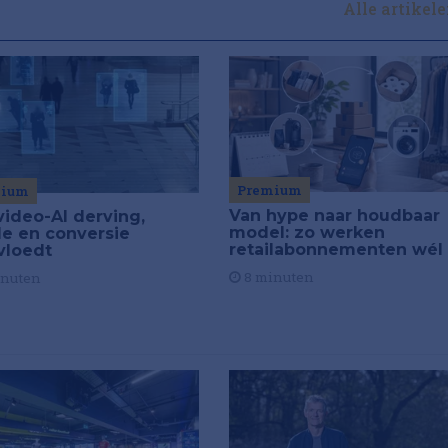
Alle artikel
Premium
mium
Van hype naar houdbaar
video-AI derving,
model: zo werken
de en conversie
retailabonnementen wél
vloedt
8 minuten
inuten