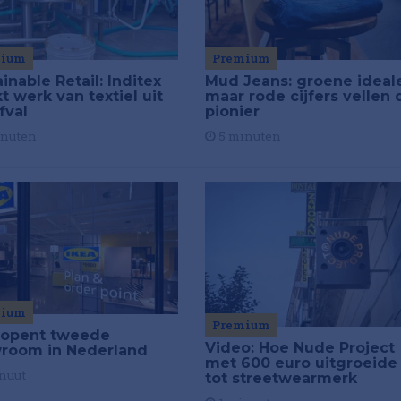
mium
Premium
inable Retail: Inditex
Mud Jeans: groene ideal
 werk van textiel uit
maar rode cijfers vellen 
fval
pionier
inuten
5 minuten
mium
Premium
 opent tweede
Video: Hoe Nude Project
room in Nederland
met 600 euro uitgroeide
nuut
tot streetwearmerk