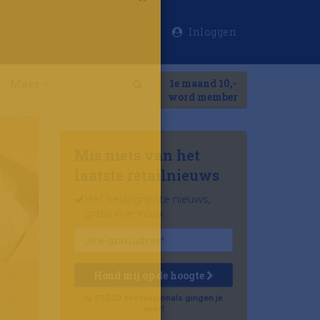
Inloggen
×
Meer
1e maand 10,-
Search
word member
Mis niets van het
laatste retailnieuws
Het belangrijkste nieuws,
gratis in je inbox
Houd mij op de hoogte
Al 57.500 professionals gingen je
voor!