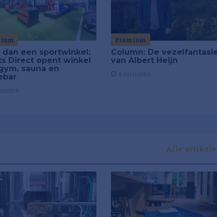
mium
Premium
 dan een sportwinkel:
Column: De vezelfantasi
ts Direct opent winkel
van Albert Heijn
gym, sauna en
4 minuten
ebar
inuten
Alle artikel