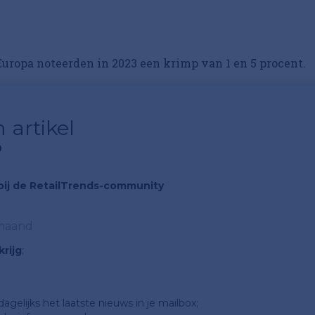
ropa noteerden in 2023 een krimp van 1 en 5 procent.
 artikel
?
n bij de RetailTrends-community
 maand
rijg
;
gelijks het laatste nieuws in je mailbox;