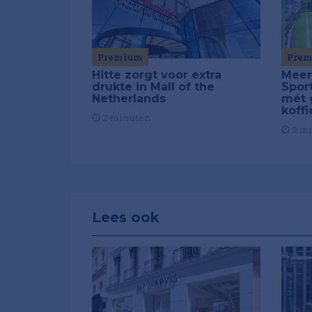
Pre
Premium
Meer
Hitte zorgt voor extra
Spor
drukte in Mall of the
mét 
Netherlands
koffi
2 minuten
2 m
Lees ook