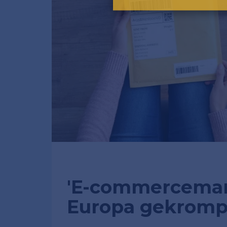
'E-commercemar
Europa gekromp