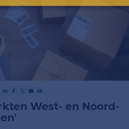
Ga verder met Google
kten West- en Noord-
en'