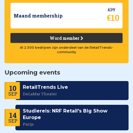
€39
€10
Maand membership
Word member
Al 2.500 bedrijven zijn onderdeel van de RetailTrends-
community
Upcoming events
10
RetailTrends Live
SEP
DeLaMar Theater
Studiereis: NRF Retail's Big Show
14
Europe
SEP
Parijs