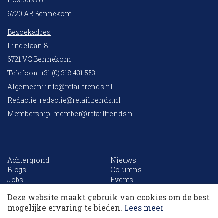
6720 AB Bennekom
Bezoekadres
Lindelaan 8
6721 VC Bennekom
Telefoon: +31 (0) 318 431 553
Algemeen:
info@retailtrends.nl
Redactie:
redactie@retailtrends.nl
Membership:
member@retailtrends.nl
Achtergrond
Nieuws
10 collega’s
Blogs
Columns
Jobs
Events
Contact
Word member
Deze website maakt gebruik van cookies om de best
Archief
Sitemap
Korting op events
mogelijke ervaring te bieden.
Lees meer