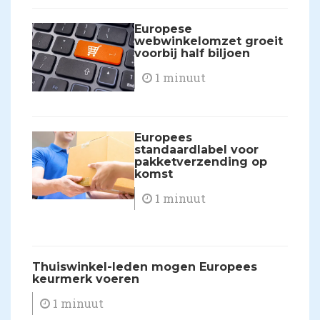
Europese
webwinkelomzet groeit
voorbij half biljoen
1 minuut
​Europees
standaardlabel voor
pakketverzending op
komst
1 minuut
​Thuiswinkel-leden mogen Europees
keurmerk voeren
1 minuut