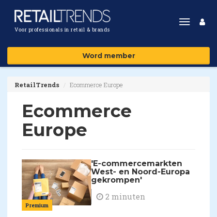
Toggle
Voor professionals in retail & brands
navigat
Word member
RetailTrends
Ecommerce Europe
Ecommerce
Europe
'E-commercemarkten
West- en Noord-Europa
gekrompen'
2 minuten
Premium