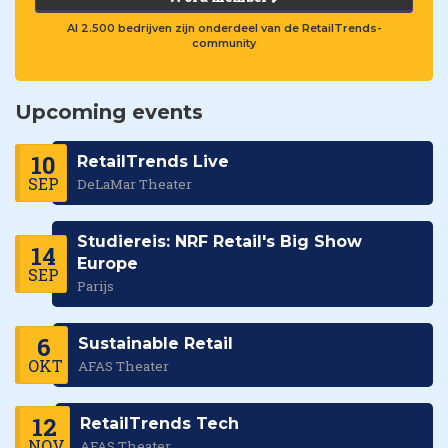
Al 2.500 bedrijven zijn onderdeel van de RetailTrends-
community
Upcoming events
10
RetailTrends Live
SEP
DeLaMar Theater
Studiereis: NRF Retail's Big Show
14
Europe
SEP
Parijs
6
Sustainable Retail
OKT
AFAS Theater
12
RetailTrends Tech
NOV
AFAS Theater