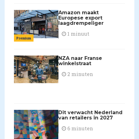
Amazon maakt
Europese export
laagdrempeliger
1 minuut
Premium
NZA naar Franse
winkelstraat
2 minuten
Dit verwacht Nederland
van retailers in 2027
6 minuten