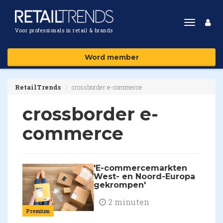
Toggle
Voor professionals in retail & brands
navigat
Word member
RetailTrends
crossborder e-commerce
crossborder e-
commerce
'E-commercemarkten
West- en Noord-Europa
gekrompen'
2 minuten
Premium