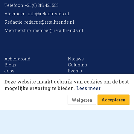
Telefoon: +31 (0) 318 431 553
Algemeen:
info@retailtrends.nl
Redactie:
redactie@retailtrends.nl
Membership:
member@retailtrends.nl
Achtergrond
Nieuws
10 collega’s
Blogs
Columns
Jobs
Events
Contact
Word member
Deze website maakt gebruik van cookies om de best
Archief
Sitemap
Korting op events
mogelijke ervaring te bieden.
Lees meer
Accepteren
Weigeren
Website is powered by