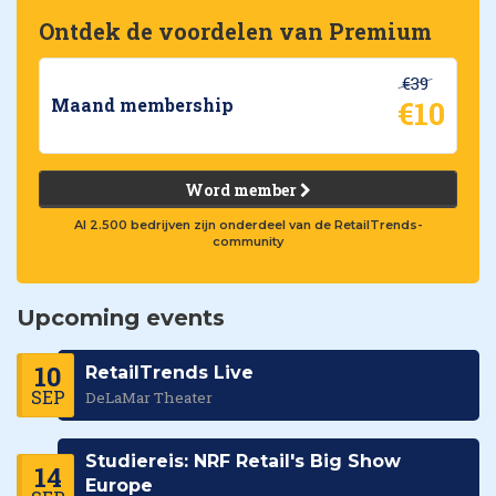
Ontdek de voordelen van Premium
€39
€10
Maand membership
Word member
Al 2.500 bedrijven zijn onderdeel van de RetailTrends-
community
Upcoming events
10
RetailTrends Live
SEP
DeLaMar Theater
Studiereis: NRF Retail's Big Show
14
Europe