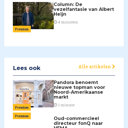
Column: De
vezelfantasie van Albert
Heijn
4 minuten
Premium
Alle artikelen
Lees ook
Pandora benoemt
nieuwe topman voor
Noord-Amerikaanse
markt
1 minuut
Premium
Premium
Oud-commercieel
directeur fonQ naar