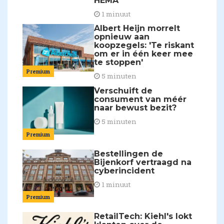
HEMA
1 minuut
Albert Heijn morrelt
opnieuw aan
koopzegels: 'Te riskant
om er in één keer mee
te stoppen'
Premium
5 minuten
Verschuift de
consument van méér
naar bewust bezit?
5 minuten
Premium
Bestellingen de
Bijenkorf vertraagd na
cyberincident
1 minuut
Premium
RetailTech: Kiehl's lokt