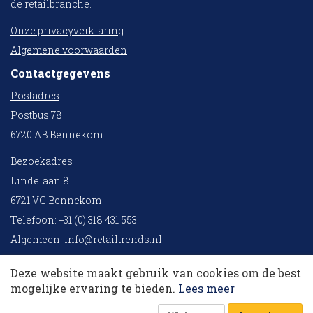
de retailbranche.
Onze privacyverklaring
Algemene voorwaarden
Contactgegevens
Postadres
Postbus 78
6720 AB Bennekom
Bezoekadres
Lindelaan 8
6721 VC Bennekom
Telefoon: +31 (0) 318 431 553
10 collega’s
Algemeen:
info@retailtrends.nl
Redactie:
redactie@retailtrends.nl
Deze website maakt gebruik van cookies om de best
Membership:
member@retailtrends.nl
Korting op events
mogelijke ervaring te bieden.
Lees meer