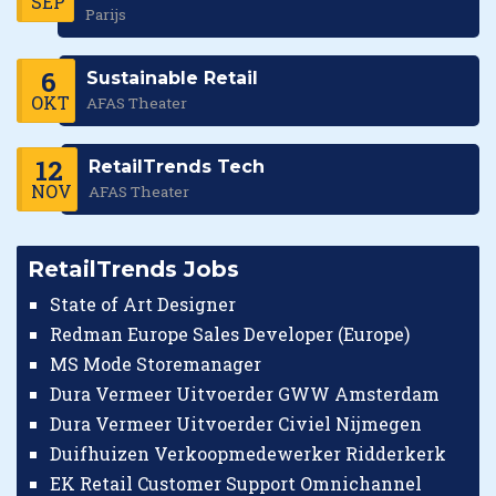
SEP
Parijs
6
Sustainable Retail
OKT
AFAS Theater
12
RetailTrends Tech
NOV
AFAS Theater
RetailTrends Jobs
State of Art Designer
Redman Europe Sales Developer (Europe)
MS Mode Storemanager
Dura Vermeer Uitvoerder GWW Amsterdam
Dura Vermeer Uitvoerder Civiel Nijmegen
Duifhuizen Verkoopmedewerker Ridderkerk
EK Retail Customer Support Omnichannel