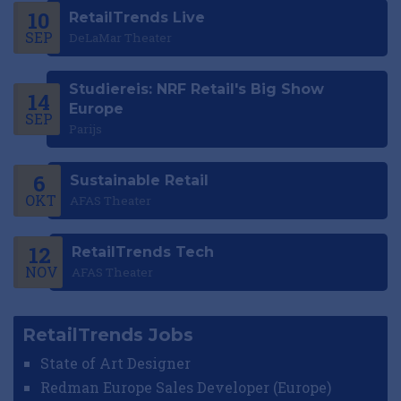
10
RetailTrends Live
SEP
DeLaMar Theater
Studiereis: NRF Retail's Big Show
14
Europe
SEP
Parijs
6
Sustainable Retail
OKT
AFAS Theater
12
RetailTrends Tech
NOV
AFAS Theater
RetailTrends Jobs
State of Art Designer
Redman Europe Sales Developer (Europe)