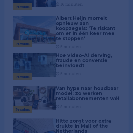
16 minuten
Premium
Albert Heijn morrelt
opnieuw aan
koopzegels: 'Te riskant
om er in één keer mee
te stoppen'
Premium
5 minuten
Hoe video-AI derving,
fraude en conversie
beïnvloedt
5 minuten
Premium
Van hype naar houdbaar
model: zo werken
retailabonnementen wél
8 minuten
Premium
Hitte zorgt voor extra
drukte in Mall of the
Netherlands