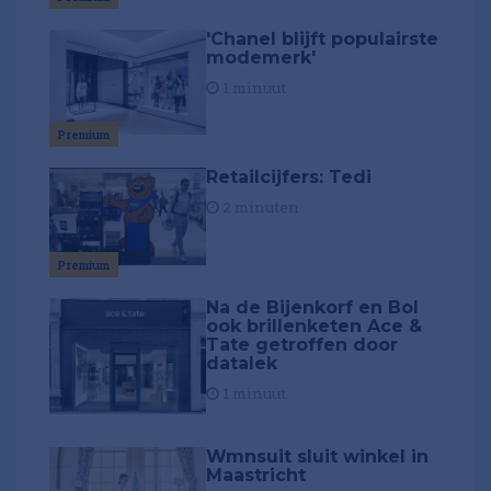
'Chanel blijft populairste
modemerk'
1 minuut
Premium
Retailcijfers: Tedi
2 minuten
Premium
Na de Bijenkorf en Bol
ook brillenketen Ace &
Tate getroffen door
datalek
1 minuut
Wmnsuit sluit winkel in
Maastricht