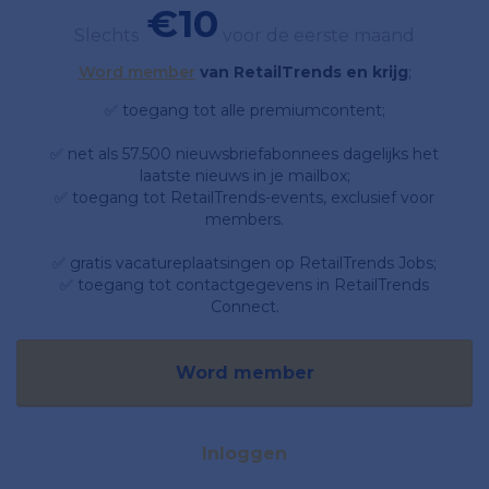
€10
Slechts
voor de eerste maand
Word member
van RetailTrends en krijg
;
✅ toegang tot alle premiumcontent;
✅ net als 57.500 nieuwsbriefabonnees dagelijks het
laatste nieuws in je mailbox;
✅ toegang tot RetailTrends-events, exclusief voor
members.
✅ gratis vacatureplaatsingen op RetailTrends Jobs;
✅ toegang tot contactgegevens in RetailTrends
Connect.
Word member
Inloggen