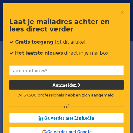
×
Toggle
Voor professionals in retail & brands
Laat je mailadres achter en
navigat
lees direct verder
Word member
Gratis toegang
tot dit artikel
Het laatste nieuws
direct in je mailbox
Aanmelden
Al 57.500 professionals hebben zich aangemeld!
of
Ga verder met LinkedIn
Ga verder met Google