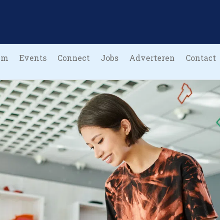
um
Events
Connect
Jobs
Adverteren
Contact