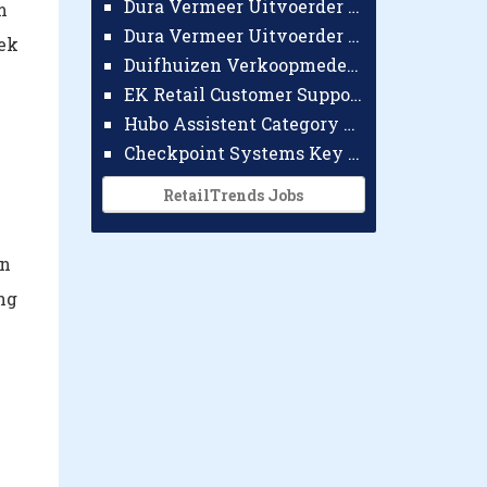
Dura Vermeer Uitvoerder GWW Amsterdam
m
Dura Vermeer Uitvoerder Civiel Nijmegen
iek
Duifhuizen Verkoopmedewerker Ridderkerk
EK Retail Customer Support Omnichannel
Hubo Assistent Category Manager
Checkpoint Systems Key Accountmanager Benelux
RetailTrends Jobs
en
ng