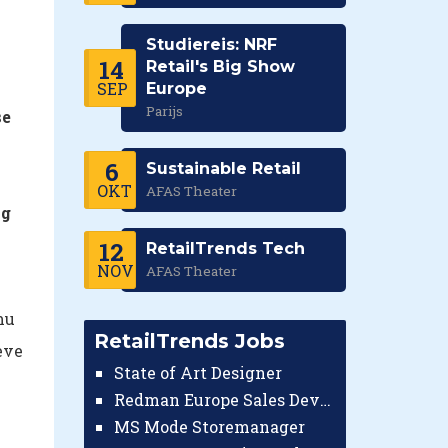
Studiereis: NRF
14
Retail's Big Show
SEP
Europe
Parijs
se
6
Sustainable Retail
OKT
AFAS Theater
ng
12
RetailTrends Tech
NOV
AFAS Theater
mu
RetailTrends Jobs
eve
State of Art Designer
Redman Europe Sales Developer (Europe)
MS Mode Storemanager