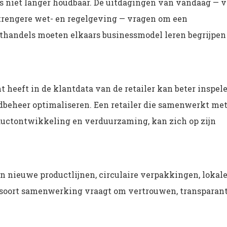
 is niet langer houdbaar. De uitdagingen van vandaag — 
rengere wet- en regelgeving — vragen om een
othandels moeten elkaars businessmodel leren begrijpen
t heeft in de klantdata van de retailer kan beter inspel
dbeheer optimaliseren. Een retailer die samenwerkt me
ductontwikkeling en verduurzaming, kan zich op zijn
 nieuwe productlijnen, circulaire verpakkingen, lokal
t soort samenwerking vraagt om vertrouwen, transparan