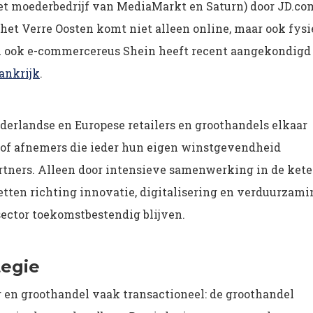
t moederbedrijf van MediaMarkt en Saturn) door JD.co
 het Verre Oosten komt niet alleen online, maar ook fys
 ook e-commercereus Shein heeft recent aangekondigd
ankrijk
.
ederlandse en Europese retailers en groothandels elkaar
rs of afnemers die ieder hun eigen winstgevendheid
artners. Alleen door intensieve samenwerking in de ket
tten richting innovatie, digitalisering en verduurzami
ector toekomstbestendig blijven.
tegie
ler en groothandel vaak transactioneel: de groothandel