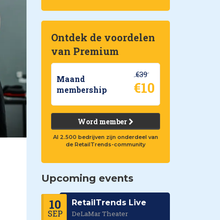
Ontdek de voordelen
van Premium
€39
Maand
€10
membership
Word member
Al 2.500 bedrijven zijn onderdeel van
de RetailTrends-community
Upcoming events
10
RetailTrends Live
SEP
DeLaMar Theater