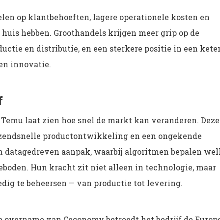
pelen op klantbehoeften, lagere operationele kosten en
in huis hebben. Groothandels krijgen meer grip op de
ctie en distributie, en een sterkere positie in een kete
 en innovatie.
f
 Temu laat zien hoe snel de markt kan veranderen. Deze
razendsnelle productontwikkeling en een ongekende
een datagedreven aanpak, waarbij algoritmen bepalen we
oden. Hun kracht zit niet alleen in technologie, maar
ig te beheersen — van productie tot levering.
de overname van Ceconomy betreedt het bedrijf de Europ