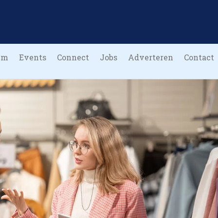
um
Events
Connect
Jobs
Adverteren
Contact