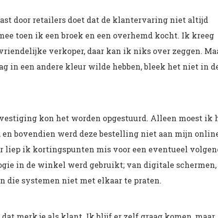
st door retailers doet dat de klantervaring niet altijd
mee toen ik een broek en een overhemd kocht. Ik kreeg
riendelijke verkoper, daar kan ik niks over zeggen. Ma
g in een andere kleur wilde hebben, bleek het niet in d
 vestiging kon het worden opgestuurd. Alleen moest ik 
, en bovendien werd deze bestelling niet aan mijn onlin
r liep ik kortingspunten mis voor een eventueel volge
gie in de winkel werd gebruikt; van digitale schermen,
en die systemen niet met elkaar te praten.
dat merk je als klant. Ik blijf er zelf graag komen, maar