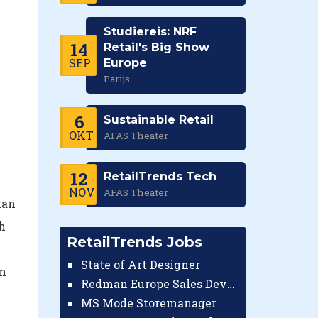
Studiereis: NRF
14
Retail's Big Show
SEP
Europe
Parijs
6
Sustainable Retail
OKT
AFAS Theater
12
RetailTrends Tech
NOV
AFAS Theater
kan
h
RetailTrends Jobs
State of Art Designer
an
Redman Europe Sales Developer (Europe)
MS Mode Storemanager