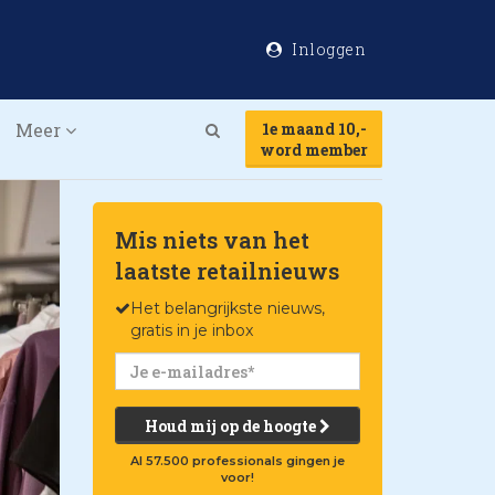
Inloggen
Meer
1e maand 10,-
Search
word member
Mis niets van het
laatste retailnieuws
Het belangrijkste nieuws,
gratis in je inbox
Houd mij op de hoogte
Al 57.500 professionals gingen je
voor!