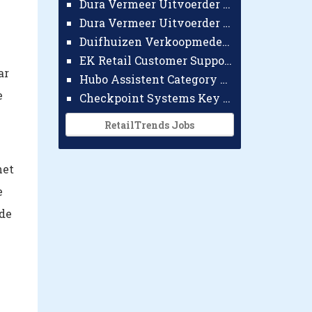
Dura Vermeer Uitvoerder GWW Amsterdam
Dura Vermeer Uitvoerder Civiel Nijmegen
Duifhuizen Verkoopmedewerker Ridderkerk
EK Retail Customer Support Omnichannel
ar
Hubo Assistent Category Manager
e
Checkpoint Systems Key Accountmanager Benelux
RetailTrends Jobs
het
e
nde