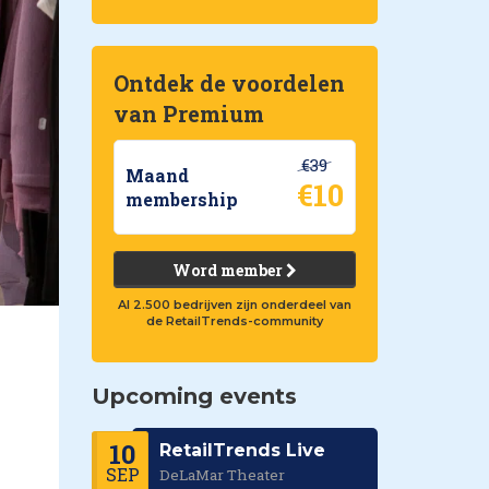
Ontdek de voordelen
van Premium
€39
Maand
€10
membership
Word member
Al 2.500 bedrijven zijn onderdeel van
de RetailTrends-community
Upcoming events
10
RetailTrends Live
SEP
DeLaMar Theater