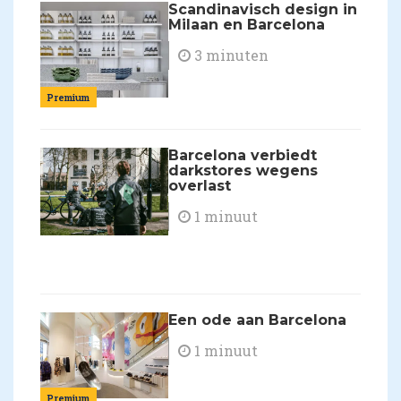
Scandinavisch design in
Milaan en Barcelona
3 minuten
Premium
Barcelona verbiedt
darkstores wegens
overlast
1 minuut
Een ode aan Barcelona
1 minuut
Premium