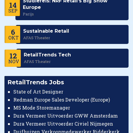
Studiereis: NRF Retail's Big Show
14
Europe
SEP
Parijs
6
Sustainable Retail
OKT
AFAS Theater
12
RetailTrends Tech
NOV
AFAS Theater
RetailTrends Jobs
State of Art Designer
Redman Europe Sales Developer (Europe)
MS Mode Storemanager
Dura Vermeer Uitvoerder GWW Amsterdam
Dura Vermeer Uitvoerder Civiel Nijmegen
Duifhuizen Verkoopmedewerker Ridderkerk