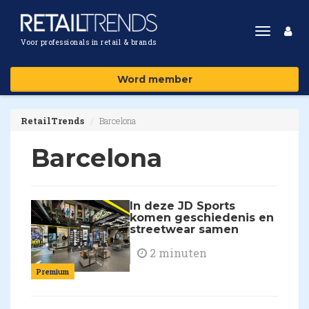
Toggle
Voor professionals in retail & brands
navigat
Word member
RetailTrends
Barcelona
Barcelona
In deze JD Sports
komen geschiedenis en
streetwear samen
2 minuten
Premium