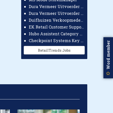
Dura Vermeer Uitvoerder GWW Amsterdam
Dura Vermeer Uitvoerder Civiel Nijmegen
Duifhuizen Verkoopmedewerker Ridderkerk
EK Retail Customer Support Omnichannel
Hubo Assistent Category Manager
Checkpoint Systems Key Accountmanager Benelux
Word member
RetailTrends Jobs