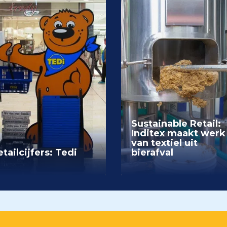
Sustainable Retail:
Inditex maakt werk
van textiel uit
tailcijfers: Tedi
bierafval