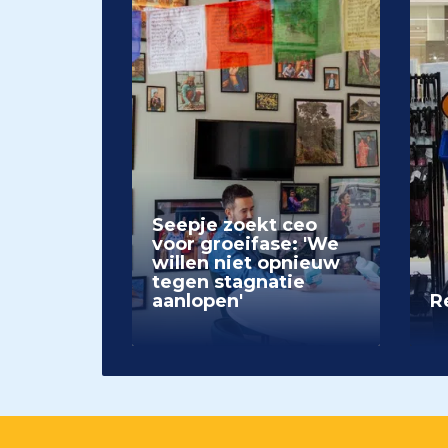
Seepje zoekt ceo
voor groeifase: 'We
willen niet opnieuw
tegen stagnatie
aanlopen'
Re