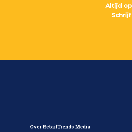
Altijd o
Schrij
Over RetailTrends Media