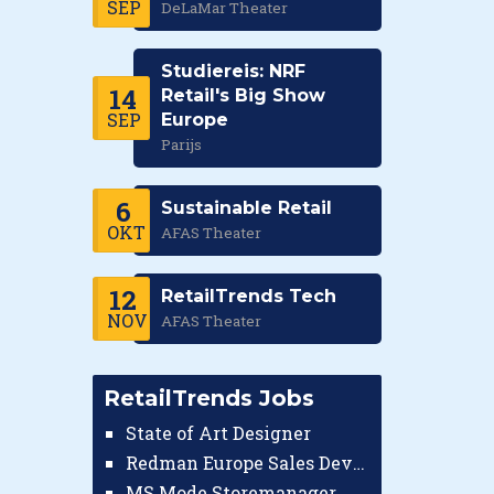
SEP
DeLaMar Theater
Studiereis: NRF
14
Retail's Big Show
SEP
Europe
Parijs
6
Sustainable Retail
OKT
AFAS Theater
12
RetailTrends Tech
NOV
AFAS Theater
RetailTrends Jobs
State of Art Designer
Redman Europe Sales Developer (Europe)
MS Mode Storemanager