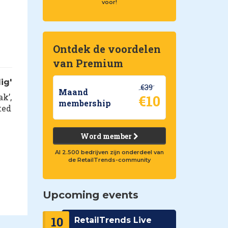
voor!
Ontdek de voordelen
van Premium
ig'
€39
Maand
k’,
€10
membership
ted
Word member
Al 2.500 bedrijven zijn onderdeel van
de RetailTrends-community
Upcoming events
10
RetailTrends Live