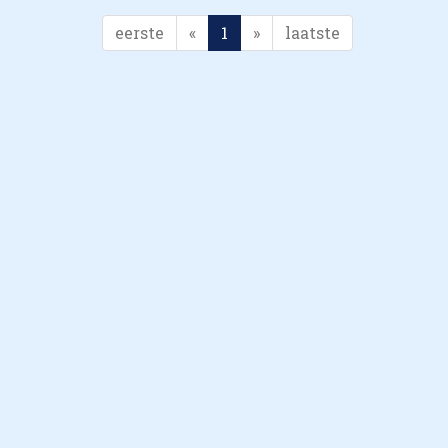
eerste
«
1
»
laatste