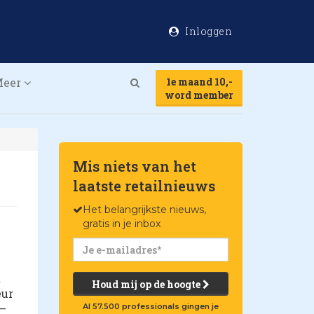
Inloggen
Meer
1e maand 10,-
Search
word member
Mis niets van het
laatste retailnieuws
Het belangrijkste nieuws,
gratis in je inbox
e
t
Houd mij op de hoogte
eur
 –
Al 57.500 professionals gingen je