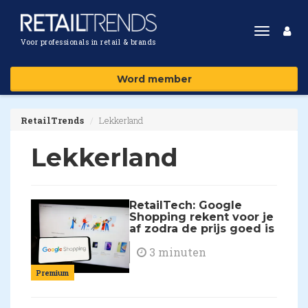
Toggle
Voor professionals in retail & brands
navigat
Word member
RetailTrends
Lekkerland
Lekkerland
RetailTech: Google
Shopping rekent voor je
af zodra de prijs goed is
3 minuten
Premium