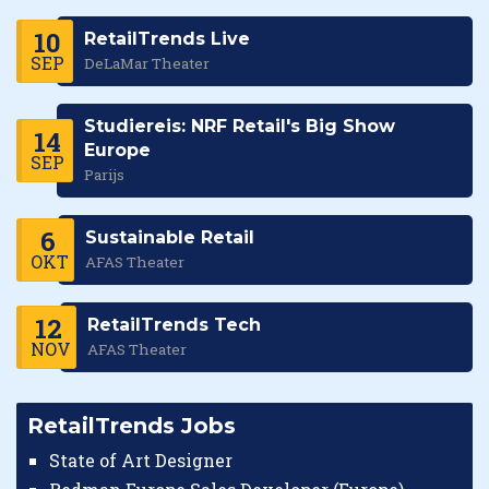
10
RetailTrends Live
SEP
DeLaMar Theater
Studiereis: NRF Retail's Big Show
14
Europe
SEP
Parijs
6
Sustainable Retail
OKT
AFAS Theater
12
RetailTrends Tech
NOV
AFAS Theater
RetailTrends Jobs
State of Art Designer