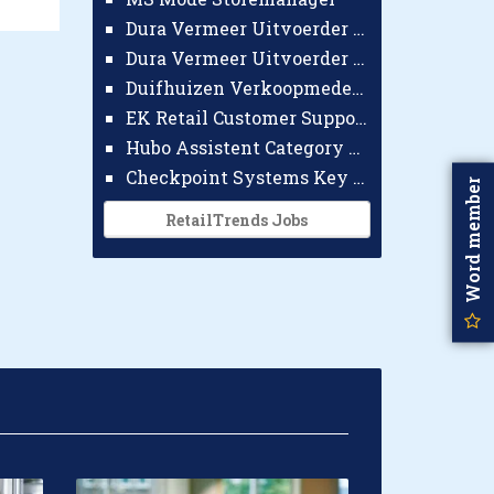
Dura Vermeer Uitvoerder GWW Amsterdam
Dura Vermeer Uitvoerder Civiel Nijmegen
Duifhuizen Verkoopmedewerker Ridderkerk
EK Retail Customer Support Omnichannel
Hubo Assistent Category Manager
Checkpoint Systems Key Accountmanager Benelux
Word member
RetailTrends Jobs