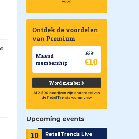
voor!
Ontdek de voordelen
van Premium
nt
€39
Maand
€10
membership
Word member
Al 2.500 bedrijven zijn onderdeel van
de RetailTrends-community
Upcoming events
10
RetailTrends Live