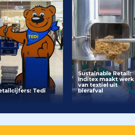
Sustainable Retail:
Inditex maakt werk
van textiel uit
tailcijfers: Tedi
bierafval