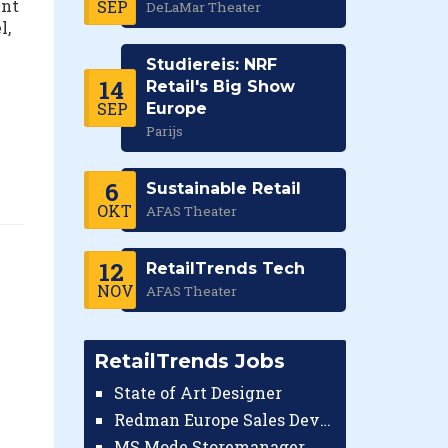
ent
SEP
DeLaMar Theater
l,
Studiereis: NRF
14
Retail's Big Show
SEP
Europe
Parijs
6
Sustainable Retail
OKT
AFAS Theater
12
RetailTrends Tech
NOV
AFAS Theater
RetailTrends Jobs
State of Art Designer
Redman Europe Sales Developer (Europe)
MS Mode Storemanager