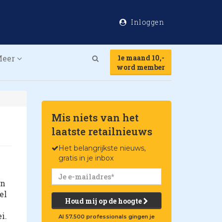
Inloggen
Meer
1e maand 10,-
Search
word member
Mis niets van het
laatste retailnieuws
Het belangrijkste nieuws,
gratis in je inbox
en
el
Houd mij op de hoogte
i.
Al 57.500 professionals gingen je