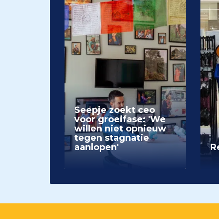
Seepje zoekt ceo
voor groeifase: 'We
willen niet opnieuw
tegen stagnatie
aanlopen'
Re