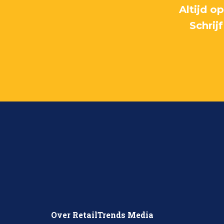
Altijd o
Schrij
Over RetailTrends Media