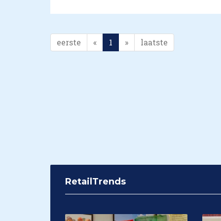
eerste
«
1
»
laatste
RetailTrends