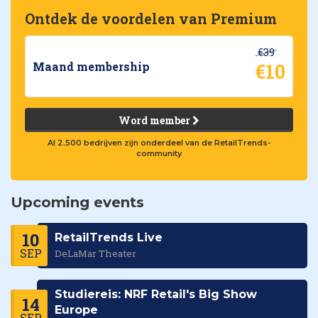
Ontdek de voordelen van Premium
€39
€10
Maand membership
Word member
Al 2.500 bedrijven zijn onderdeel van de RetailTrends-
community
Upcoming events
10
RetailTrends Live
SEP
DeLaMar Theater
Studiereis: NRF Retail's Big Show
14
Europe
SEP