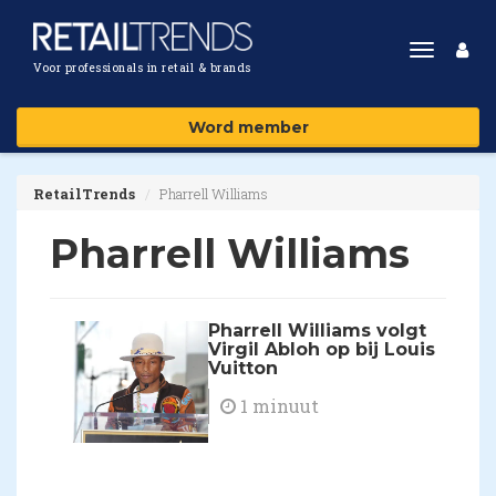
Toggle
Voor professionals in retail & brands
navigat
Word member
RetailTrends
Pharrell Williams
Pharrell Williams
Pharrell Williams volgt
Virgil Abloh op bij Louis
Vuitton
1 minuut