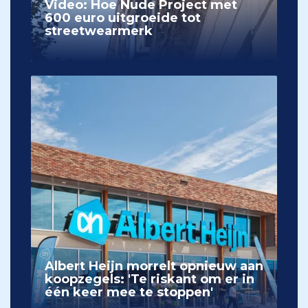
Video: Hoe Nude Project met
600 euro uitgroeide tot
streetwearmerk
Albert Heijn morrelt opnieuw aan
koopzegels: 'Te riskant om er in
één keer mee te stoppen'