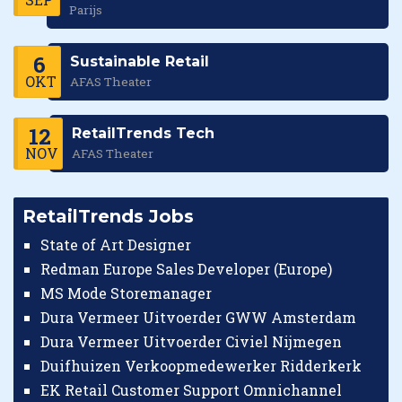
Parijs
6
Sustainable Retail
OKT
AFAS Theater
12
RetailTrends Tech
NOV
AFAS Theater
RetailTrends Jobs
State of Art Designer
Redman Europe Sales Developer (Europe)
MS Mode Storemanager
Dura Vermeer Uitvoerder GWW Amsterdam
Dura Vermeer Uitvoerder Civiel Nijmegen
Duifhuizen Verkoopmedewerker Ridderkerk
EK Retail Customer Support Omnichannel