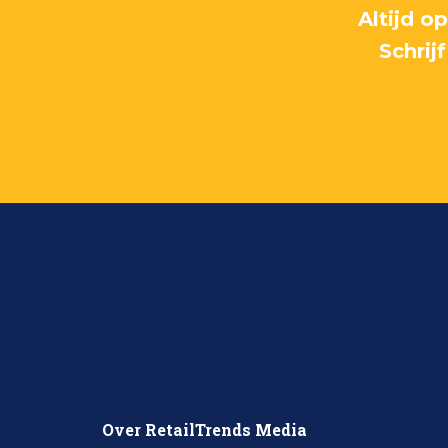
Altijd o
Schrij
Over RetailTrends Media