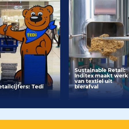
Sustainable Retail:
Inditex maakt werk
van textiel uit
tailcijfers: Tedi
bierafval