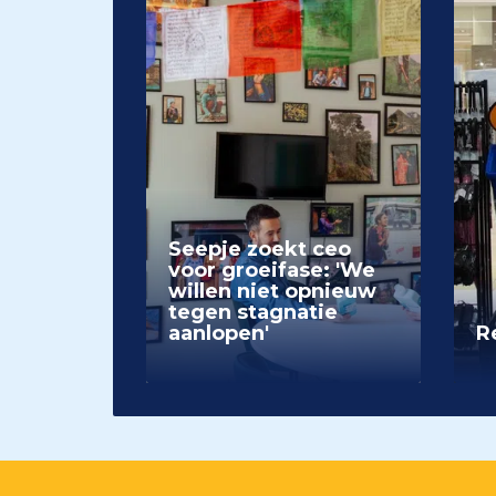
Seepje zoekt ceo
voor groeifase: 'We
willen niet opnieuw
tegen stagnatie
aanlopen'
Re