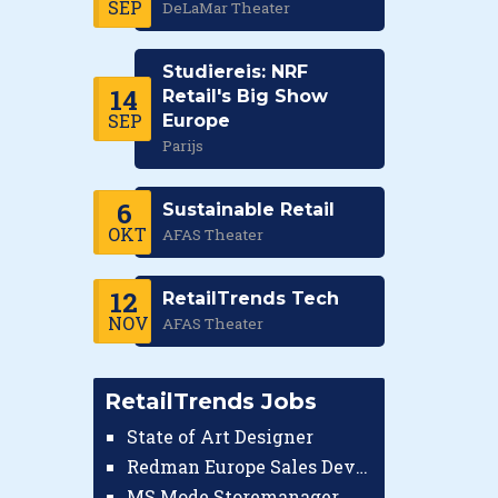
SEP
DeLaMar Theater
Studiereis: NRF
14
Retail's Big Show
SEP
Europe
Parijs
6
Sustainable Retail
OKT
AFAS Theater
12
RetailTrends Tech
NOV
AFAS Theater
RetailTrends Jobs
State of Art Designer
Redman Europe Sales Developer (Europe)
MS Mode Storemanager