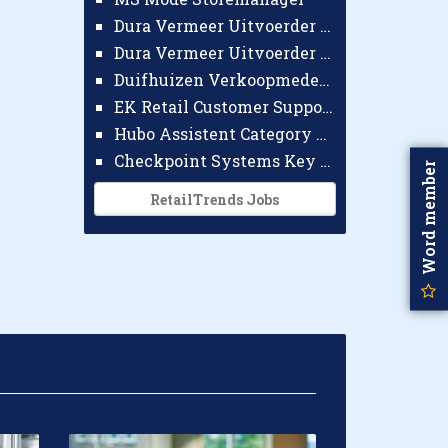
Dura Vermeer Uitvoerder GWW Amsterdam
Dura Vermeer Uitvoerder Civiel Nijmegen
Duifhuizen Verkoopmedewerker Ridderkerk
EK Retail Customer Support Omnichannel
Hubo Assistent Category Manager
Checkpoint Systems Key Accountmanager Benelux
Word member
RetailTrends Jobs