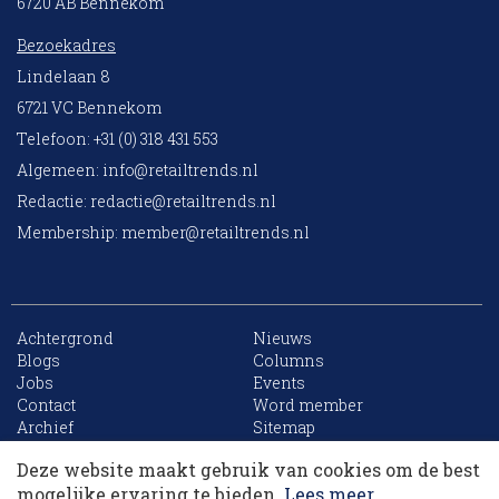
6720 AB Bennekom
Bezoekadres
Lindelaan 8
6721 VC Bennekom
Telefoon: +31 (0) 318 431 553
Algemeen:
info@retailtrends.nl
Redactie:
redactie@retailtrends.nl
Membership:
member@retailtrends.nl
Achtergrond
Nieuws
Blogs
Columns
Jobs
Events
10 collega’s
Contact
Word member
Archief
Sitemap
Deze website maakt gebruik van cookies om de best
Korting op events
mogelijke ervaring te bieden.
Lees meer