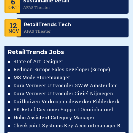
6
Sustainable Retail
OKT
AFAS Theater
12
RetailTrends Tech
NOV
AFAS Theater
RetailTrends Jobs
State of Art Designer
Redman Europe Sales Developer (Europe)
MS Mode Storemanager
Dura Vermeer Uitvoerder GWW Amsterdam
Dura Vermeer Uitvoerder Civiel Nijmegen
Duifhuizen Verkoopmedewerker Ridderkerk
EK Retail Customer Support Omnichannel
Hubo Assistent Category Manager
Checkpoint Systems Key Accountmanager Benelux