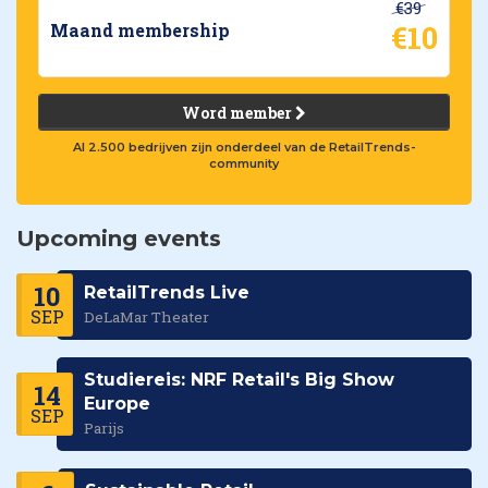
€39
€10
Maand membership
Word member
Al 2.500 bedrijven zijn onderdeel van de RetailTrends-
community
Upcoming events
10
RetailTrends Live
SEP
DeLaMar Theater
Studiereis: NRF Retail's Big Show
14
Europe
SEP
Parijs