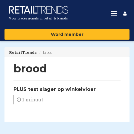
Toggle
Voor professionals in retail & brands
navigat
Word member
RetailTrends
brood
brood
PLUS test slager op winkelvloer
1 minuut