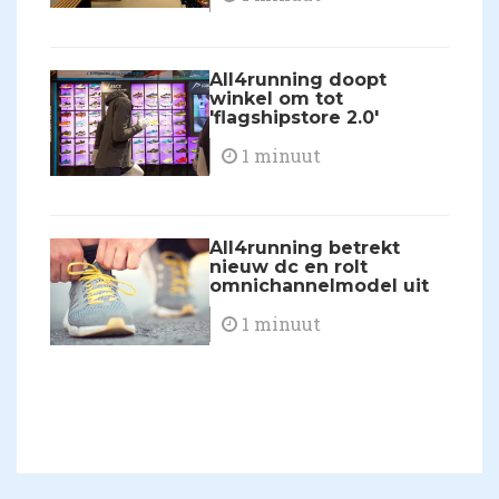
All4running doopt
winkel om tot
'flagshipstore 2.0'
1 minuut
All4running betrekt
nieuw dc en rolt
omnichannelmodel uit
1 minuut