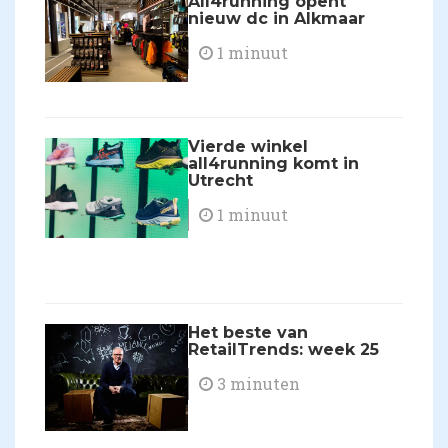
All4running opent
nieuw dc in Alkmaar
1 minuut
Vierde winkel
all4running komt in
Utrecht
1 minuut
Het beste van
RetailTrends: week 25
3 minuten