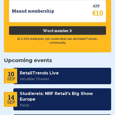
€39
€10
Maand membership
Word member
Al 2.500 bedrijven zijn onderdeel van de RetailTrends-
community
Upcoming events
10
RetailTrends Live
SEP
DeLaMar Theater
Studiereis: NRF Retail's Big Show
14
Europe
SEP
Parijs