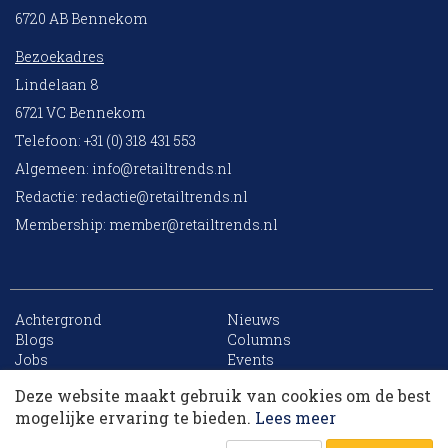
6720 AB Bennekom
Bezoekadres
Lindelaan 8
6721 VC Bennekom
Telefoon: +31 (0) 318 431 553
Algemeen:
info@retailtrends.nl
Redactie:
redactie@retailtrends.nl
Membership:
member@retailtrends.nl
Achtergrond
Nieuws
10 collega’s
Blogs
Columns
Jobs
Events
Contact
Word member
Deze website maakt gebruik van cookies om de best
Archief
Sitemap
Korting op events
mogelijke ervaring te bieden.
Lees meer