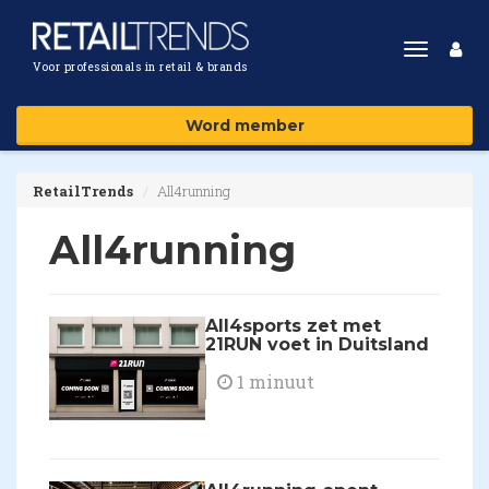
Toggle
Voor professionals in retail & brands
navigat
Word member
RetailTrends
All4running
All4running
All4sports zet met
21RUN voet in Duitsland
1 minuut