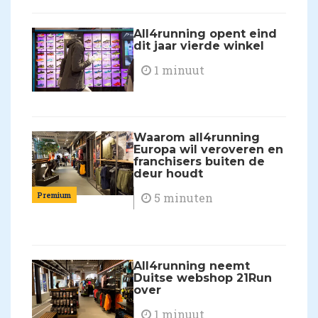
All4running opent eind
dit jaar vierde winkel
1 minuut
Waarom all4running
Europa wil veroveren en
franchisers buiten de
deur houdt
Premium
5 minuten
All4running neemt
Duitse webshop 21Run
over
1 minuut