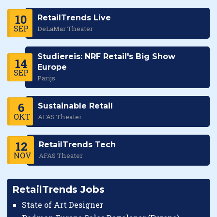
10
RetailTrends Live
SEP
DeLaMar Theater
Studiereis: NRF Retail's Big Show
14
Europe
SEP
Parijs
6
Sustainable Retail
OKT
AFAS Theater
12
RetailTrends Tech
NOV
AFAS Theater
RetailTrends Jobs
State of Art Designer