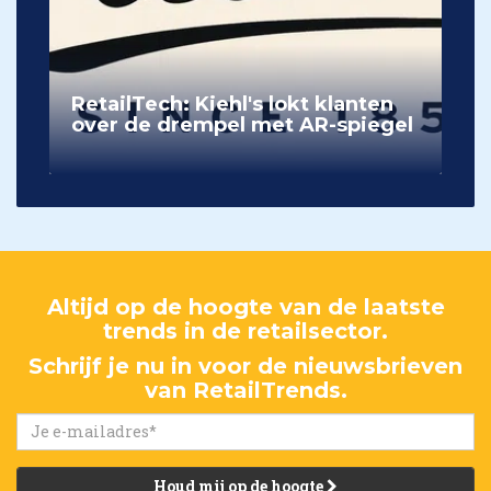
RetailTech: Kiehl's lokt klanten
over de drempel met AR-spiegel
Altijd op de hoogte van de laatste
trends in de retailsector.
Schrijf je nu in voor de nieuwsbrieven
van RetailTrends.
Houd mij op de hoogte