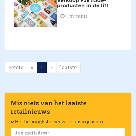
Verkoop Fairtrade-
producten in de lift
1 minuut
eerste
«
1
»
laatste
Mis niets van het laatste
retailnieuws
Het belangrijkste nieuws, gratis in je inbox