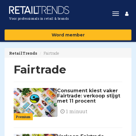
Toggle
Voor professionals in retail & brands
navigat
Word member
RetailTrends
Fairtrade
Fairtrade
Consument kiest vaker
Fairtrade: verkoop stijgt
met 11 procent
1 minuut
Premium