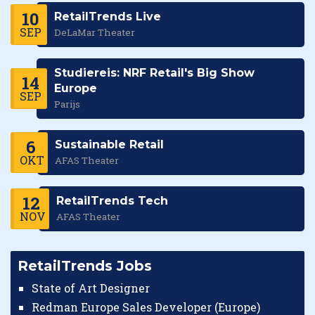
10
RetailTrends Live
SEP
DeLaMar Theater
Studiereis: NRF Retail's Big Show
14
Europe
SEP
Parijs
6
Sustainable Retail
OKT
AFAS Theater
12
RetailTrends Tech
NOV
AFAS Theater
RetailTrends Jobs
State of Art Designer
Redman Europe Sales Developer (Europe)