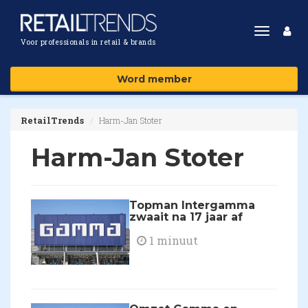
Toggle
Voor professionals in retail & brands
navigat
Word member
RetailTrends
Harm-Jan Stoter
Harm-Jan Stoter
Topman Intergamma
zwaait na 17 jaar af
1 minuut