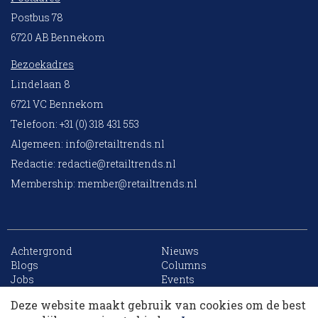
Postbus 78
6720 AB Bennekom
Bezoekadres
Lindelaan 8
6721 VC Bennekom
Telefoon: +31 (0) 318 431 553
Algemeen:
info@retailtrends.nl
Redactie:
redactie@retailtrends.nl
Membership:
member@retailtrends.nl
Achtergrond
Nieuws
10 collega’s
Blogs
Columns
Jobs
Events
Contact
Word member
Deze website maakt gebruik van cookies om de best
Archief
Sitemap
Korting op events