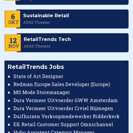
6
Sustainable Retail
OKT
AFAS Theater
12
RetailTrends Tech
NOV
AFAS Theater
RetailTrends Jobs
State of Art Designer
Redman Europe Sales Developer (Europe)
MS Mode Storemanager
Dura Vermeer Uitvoerder GWW Amsterdam
Dura Vermeer Uitvoerder Civiel Nijmegen
Duifhuizen Verkoopmedewerker Ridderkerk
EK Retail Customer Support Omnichannel
Hubo Assistent Category Manager