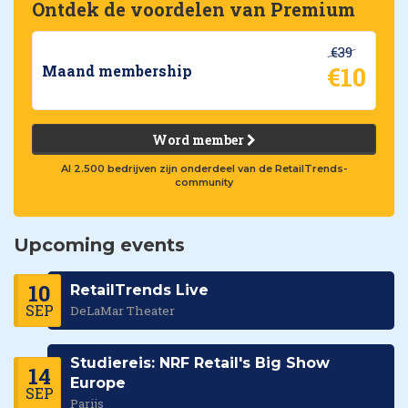
Ontdek de voordelen van Premium
€39
€10
Maand membership
Word member
Al 2.500 bedrijven zijn onderdeel van de RetailTrends-
community
Upcoming events
10
RetailTrends Live
SEP
DeLaMar Theater
Studiereis: NRF Retail's Big Show
14
Europe
SEP
Parijs