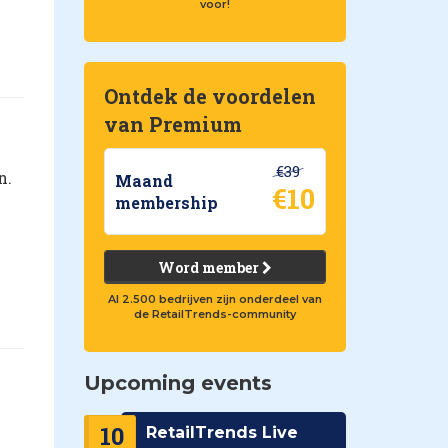
voor!
Ontdek de voordelen
van Premium
€39
n.
Maand
€10
membership
Word member
Al 2.500 bedrijven zijn onderdeel van
de RetailTrends-community
Upcoming events
10
RetailTrends Live