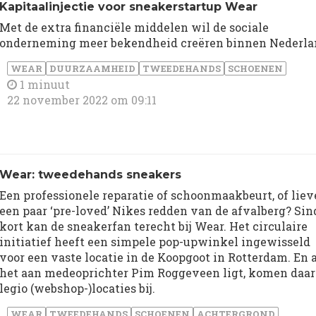
Kapitaalinjectie voor sneakerstartup Wear
Met de extra financiële middelen wil de sociale
onderneming meer bekendheid creëren binnen Nederla
WEAR
DUURZAAMHEID
TWEEDEHANDS
SCHOENEN
1 minuut
22 november 2022 om 09:11
Wear: tweedehands sneakers
Een professionele reparatie of schoonmaakbeurt, of liev
een paar ‘pre-loved’ Nikes redden van de afvalberg? Sin
kort kan de sneakerfan terecht bij Wear. Het circulaire
initiatief heeft een simpele pop-upwinkel ingewisseld
voor een vaste locatie in de Koopgoot in Rotterdam. En a
het aan medeoprichter Pim Roggeveen ligt, komen daar
legio (webshop-)locaties bij.
WEAR
TWEEDEHANDS
SCHOENEN
ACHTERGROND