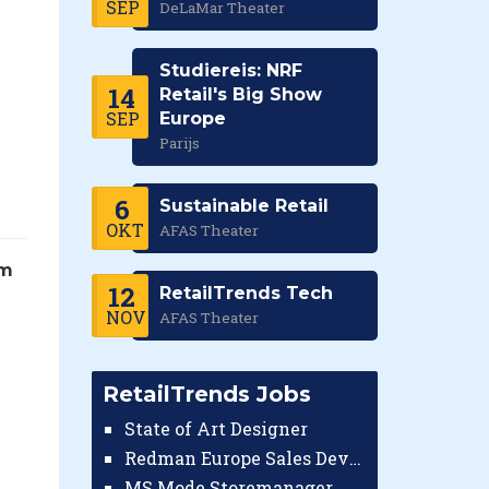
SEP
DeLaMar Theater
Studiereis: NRF
14
Retail's Big Show
SEP
Europe
Parijs
6
Sustainable Retail
OKT
AFAS Theater
rm
12
RetailTrends Tech
NOV
AFAS Theater
RetailTrends Jobs
State of Art Designer
Redman Europe Sales Developer (Europe)
MS Mode Storemanager