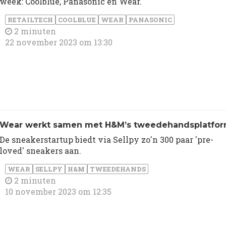
week: Coolblue, Panasonic en Wear.
RETAILTECH
COOLBLUE
WEAR
PANASONIC
2 minuten
22 november 2023 om 13:30
Wear werkt samen met H&M’s tweedehandsplatfo
De sneakerstartup biedt via Sellpy zo'n 300 paar 'pre-
loved' sneakers aan.
WEAR
SELLPY
H&M
TWEEDEHANDS
2 minuten
10 november 2023 om 12:35