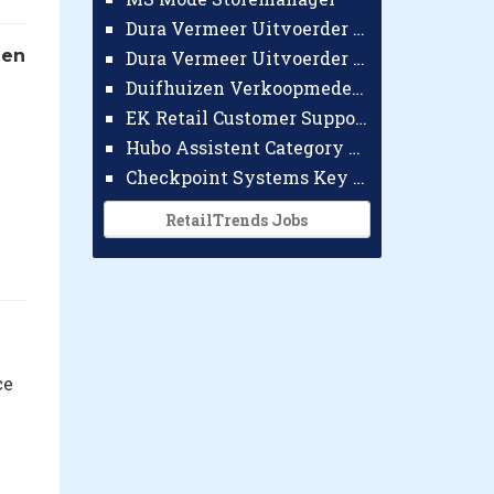
Dura Vermeer Uitvoerder GWW Amsterdam
gen
Dura Vermeer Uitvoerder Civiel Nijmegen
Duifhuizen Verkoopmedewerker Ridderkerk
EK Retail Customer Support Omnichannel
Hubo Assistent Category Manager
Checkpoint Systems Key Accountmanager Benelux
RetailTrends Jobs
ce